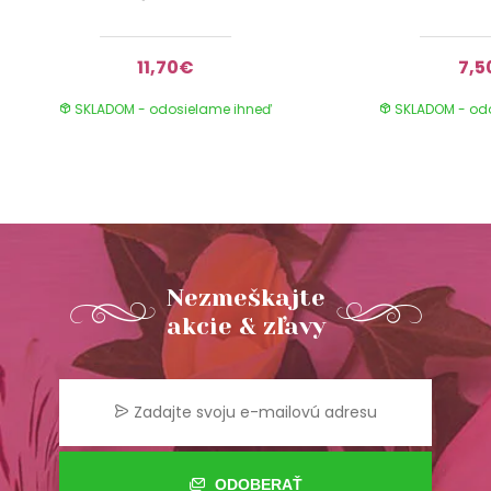
11,70€
7,5
SKLADOM - odosielame ihneď
SKLADOM - od
Nezmeškajte
akcie & zľavy
ODOBERAŤ