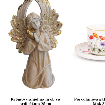
Krémový anjel na hrob so
Porcelánová šál
srdiečkom 25cm
Mak 