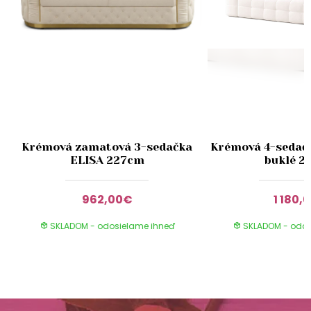
Krémová zamatová 3-sedačka
Krémová 4-sedačk
ELISA 227cm
buklé 2
962,00€
1 180,
SKLADOM - odosielame ihneď
SKLADOM - odos