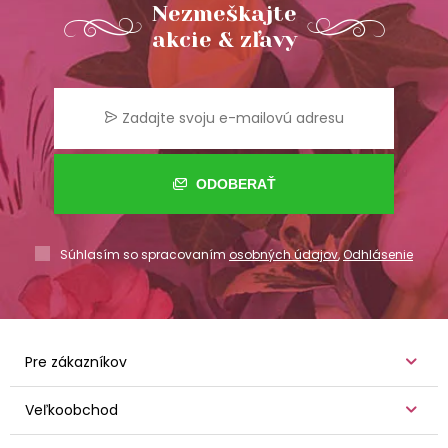
Nezmeškajte
akcie & zľavy
ODOBERAŤ
Súhlasím so spracovaním
osobných údajov
,
Odhlásenie
Pre zákazníkov
Veľkoobchod