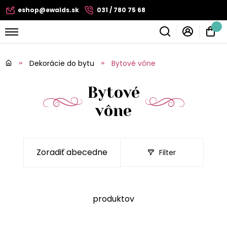
eshop@ewalds.sk
031 / 780 75 68
Dekorácie do bytu
Bytové vône
Bytové
vône
Filter
produktov