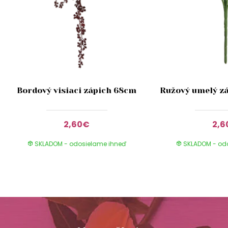
Bordový visiaci zápich 68cm
Ružový umelý z
2,60€
2,
SKLADOM - odosielame ihneď
SKLADOM - od