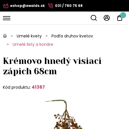
eshop@ewalds.sk
031 / 780 75 68
Umelé kvety
Podľa druhov kvetov
Umelé listy a konáre
Krémovo hnedý visiaci
zápich 68cm
41367
Kód produktu: