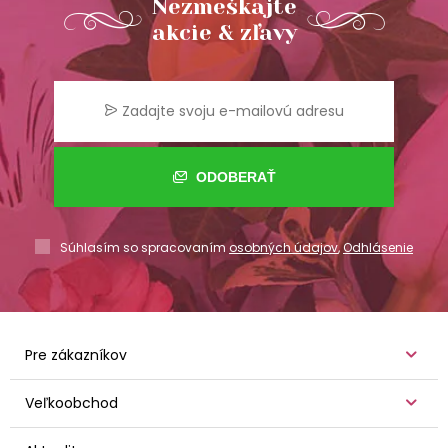
Nezmeškajte
akcie & zľavy
ODOBERAŤ
Súhlasím so spracovaním
osobných údajov
,
Odhlásenie
Pre zákazníkov
Veľkoobchod