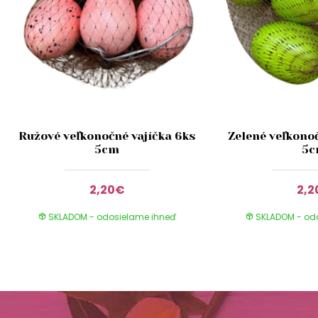
Ružové veľkonočné vajíčka 6ks
Zelené veľkonoč
5cm
5
2,20€
2,2
SKLADOM - odosielame ihneď
SKLADOM - od