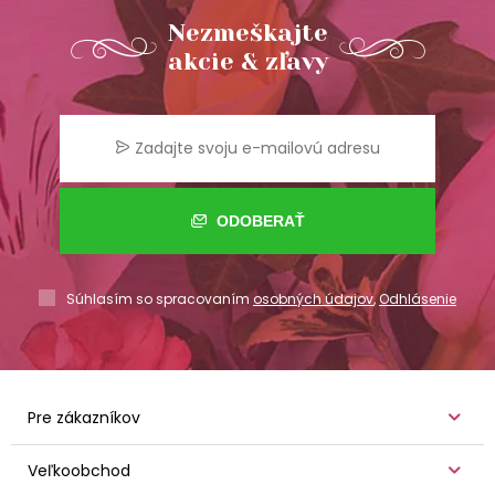
Nezmeškajte
akcie & zľavy
ODOBERAŤ
Súhlasím so spracovaním
osobných údajov
,
Odhlásenie
Pre zákazníkov
Veľkoobchod