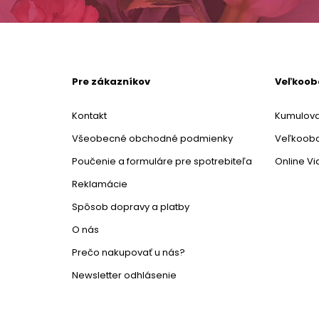
Pre zákazníkov
Veľkoo
Kontakt
Kumulova
Všeobecné obchodné podmienky
Veľkoob
Poučenie a formuláre pre spotrebiteľa
Online V
Reklamácie
Spôsob dopravy a platby
O nás
Prečo nakupovať u nás?
Newsletter odhlásenie