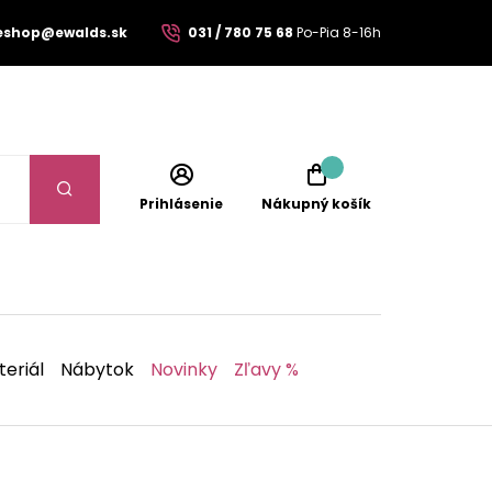
eshop@ewalds.sk
031 / 780 75 68
Po-Pia 8-16h
Prihlásenie
Nákupný košík
eriál
Nábytok
Novinky
Zľavy %