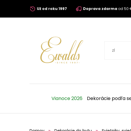
Už od roku 1997
Doprava zdarma
od 50 
Vianoce 2026
Dekorácie podľa s
Domov
Dekorácie do bytu
Svietniky, svie