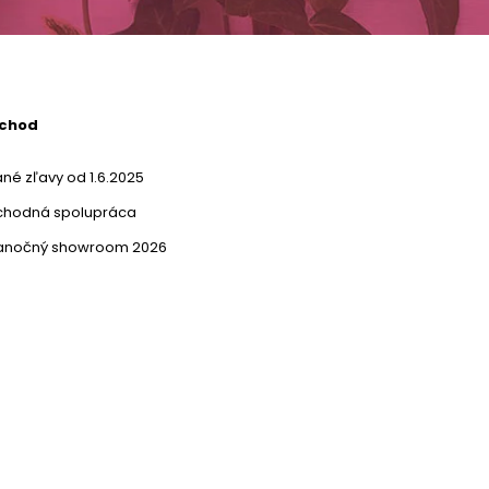
bchod
né zľavy od 1.6.2025
chodná spolupráca
ianočný showroom 2026