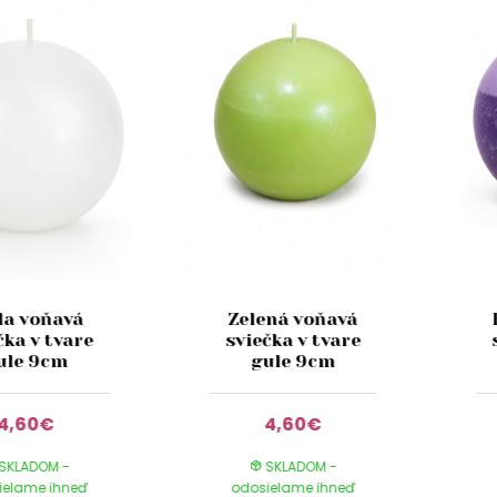
la voňavá
Zelená voňavá
čka v tvare
sviečka v tvare
ule 9cm
gule 9cm
4,60€
4,60€
SKLADOM -
SKLADOM -
ielame ihneď
odosielame ihneď