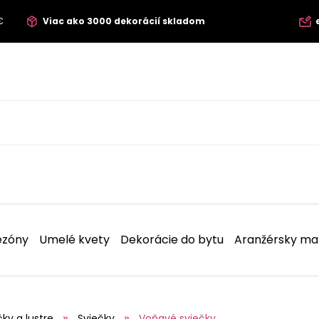
€
Viac ako 3000 dekorácií skladom
ezóny
Umelé kvety
Dekorácie do bytu
Aranžérsky mat
čky a lustre
Sviečky
Voňavé sviečky