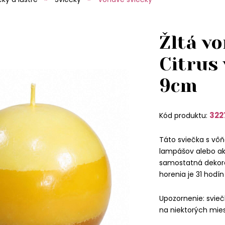
Žltá v
Citrus 
9cm
322
Kód produktu:
Táto sviečka s vôň
lampášov alebo ak
samostatná dekorá
horenia je 31 hodín
Upozornenie: sviečk
na niektorých mi