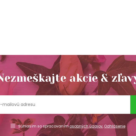
Nezmeškajte akcie & zľav
Súhlasím so spracovaním
osobných údajov
,
Odhlásenie