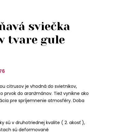
oňavá sviečka
v tvare gule
76
ou citrusov je vhodná do svietnikov,
o prvok do aranžmánov. Tiež vynikne ako
cia pre spríjemnenie atmosféry. Doba
y sú v druhotriednej kvalite ( 2. akosť ),
estach sú deformované