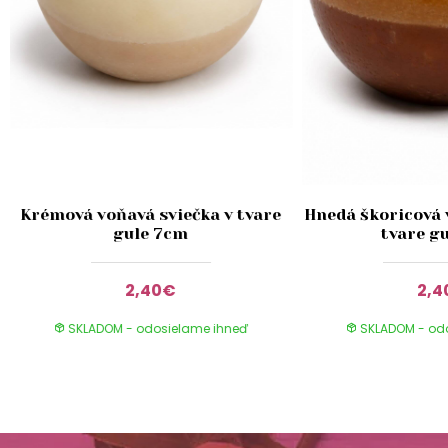
Krémová voňavá sviečka v tvare
Hnedá škoricová 
gule 7cm
tvare g
2,40€
2,
SKLADOM - odosielame ihneď
SKLADOM - od