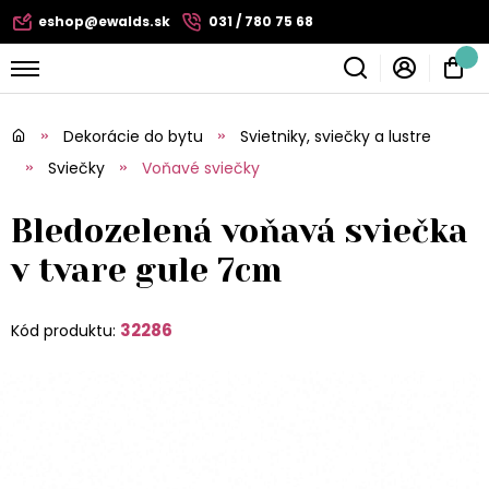
eshop@ewalds.sk
031 / 780 75 68
Dekorácie do bytu
Svietniky, sviečky a lustre
Sviečky
Voňavé sviečky
Bledozelená voňavá sviečka
v tvare gule 7cm
32286
Kód produktu: