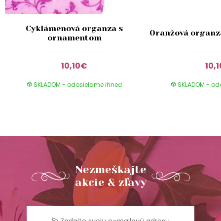
Cyklámenová organza s
Oranžová organz
ornamentom
10,10€
10,
SKLADOM - odosielame ihneď
SKLADOM - od
Nezmeškajte
akcie & zľavy