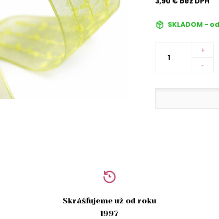
3,90 € bez DPH
SKLADOM - od
+
-
Skrášľujeme už od roku
1997