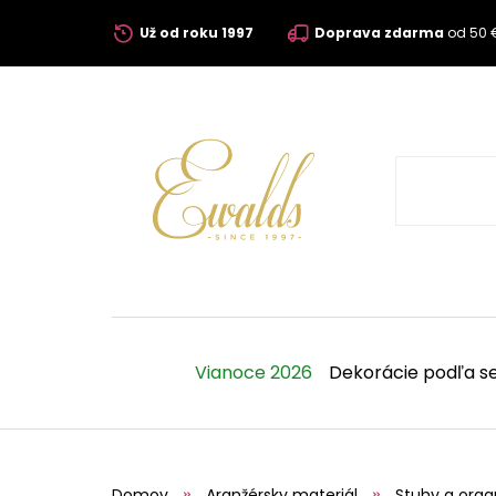
Už od roku 1997
Doprava zdarma
od 50 
Vianoce 2026
Dekorácie podľa s
Domov
Aranžérsky materiál
Stuhy a orga