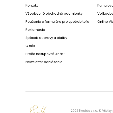
Kontakt
Kumulova
Všeobecné obchodné podmienky
Veľkoob
Poučenie a formuláre pre spotrebiteľa
Online V
Reklamácie
Spôsob dopravy a platby
O nás
Prečo nakupovať u nás?
Newsletter odhlásenie
2022 Ewalds s.r.o. © Všetk