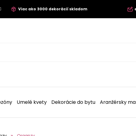
€
Viac ako 3000 dekorácií skladom
ezóny
Umelé kvety
Dekorácie do bytu
Aranžérsky mat
nzy
Organzy