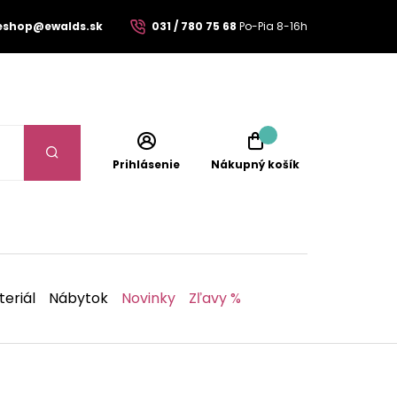
eshop@ewalds.sk
031 / 780 75 68
Po-Pia 8-16h
Prihlásenie
Nákupný košík
eriál
Nábytok
Novinky
Zľavy %