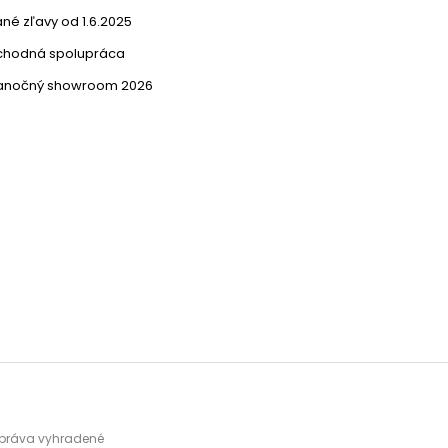
né zľavy od 1.6.2025
chodná spolupráca
ianočný showroom 2026
y práva vyhradené