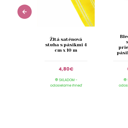
žová
Ble
Žltá saténová
vá stuha
stuha s pásikmi 4
 4 cm x
pri
cm x 10 m
m
pási
0€
4,80€
DOM -
SKLADOM -
e ihneď
odosielame ihneď
odos