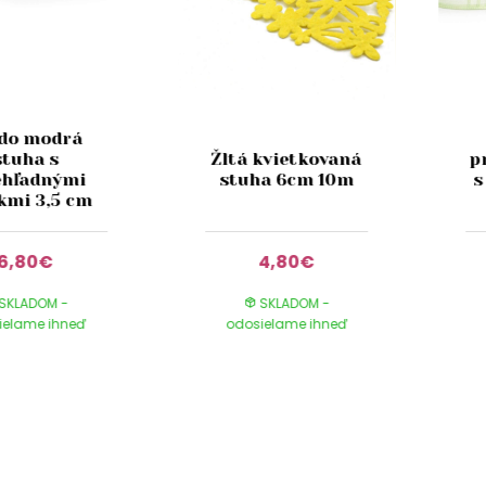
do modrá
stuha s
Žltá kvietkovaná
p
ehľadnými
stuha 6cm 10m
s
kmi 3,5 cm
6,80€
4,80€
SKLADOM -
SKLADOM -
ielame ihneď
odosielame ihneď