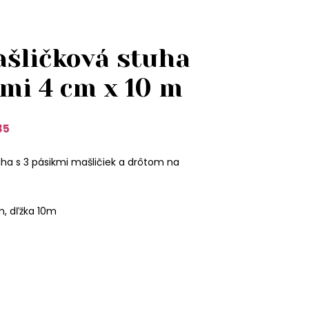
ašličková stuha
kmi 4 cm x 10 m
35
uha s 3 pásikmi mašličiek a drôtom na
m, dľžka 10m