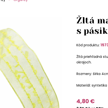
Žltá m
s pási
157
Kód produktu:
Žltá priehľadná st
okrajoch.
Rozmery: šírka 4c
Materiál: syntetika
4,80 €