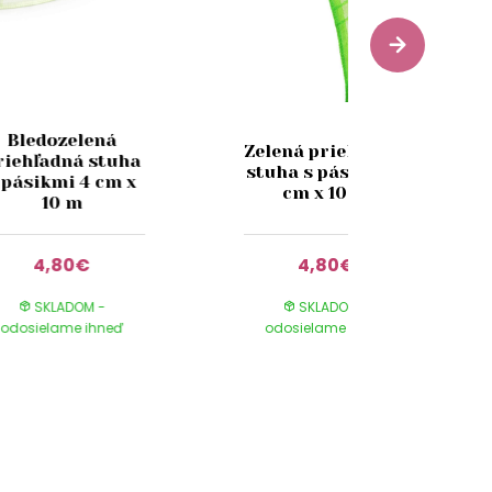
Bledozelená
Zelená priehľadná
riehľadná stuha
stuha s pásikmi 4
 pásikmi 4 cm x
cm x 10 m
10 m
4,80€
4,80€
SKLADOM -
SKLADOM -
odosielame ihneď
odosielame ihneď