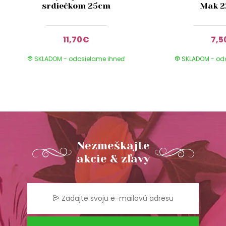
srdiečkom 25cm
Mak 
11,70€
7,5
SKLADOM - odosielame ihneď
SKLADOM - od
Nezmeškajte
akcie & zľavy