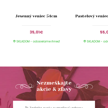
Jesenný veniec 54cm
Pastelový venie
35,01€
55,
SKLADOM - odosielame ihneď
SKLADOM - od
Nezmeškajte
akcie & zľavy