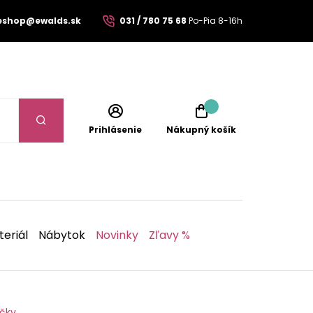
eshop@ewalds.sk
031 / 780 75 68
Po-Pia 8-16h
Prihlásenie
Nákupný košík
eriál
Nábytok
Novinky
Zľavy %
ečky