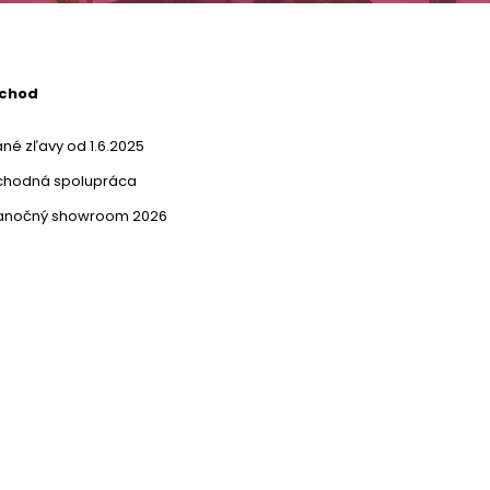
bchod
né zľavy od 1.6.2025
chodná spolupráca
ianočný showroom 2026