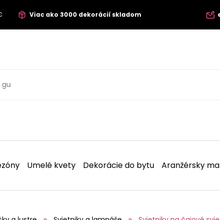
€
Viac ako 3000 dekorácií skladom
ezóny
Umelé kvety
Dekorácie do bytu
Aranžérsky mat
čky a lustre
Svietniky a lampáše
Svietniky na čajové svi