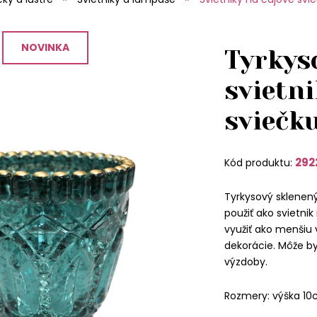
NOVINKA
Tyrkys
svietni
sviečk
292
Kód produktu:
Tyrkysový sklenený
použiť ako svietni
využiť ako menšiu
dekorácie. Môže b
výzdoby.
Rozmery: výška 10