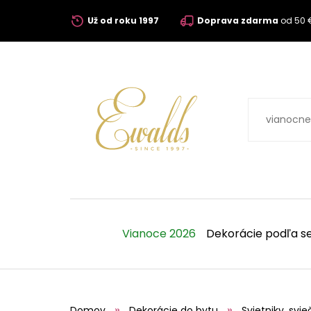
Už od roku 1997
Doprava zdarma
od 50 
Vianoce 2026
Dekorácie podľa s
Domov
Dekorácie do bytu
Svietniky, svie