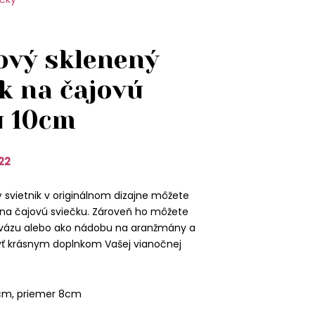
ový sklenený
k na čajovú
u 10cm
22
 svietnik v originálnom dizajne môžete
k na čajovú sviečku. Zároveň ho môžete
 vázu alebo ako nádobu na aranžmány a
yť krásnym doplnkom Vašej vianočnej
cm, priemer 8cm