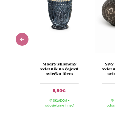
orný
Modrý sklenený
Sivý
ový
svietnik na čajovú
svietn
ľový
sviečku 10cm
svi
k 9cm
90€
5,60€
DOM -
SKLADOM -
e ihneď
odosielame ihneď
odos