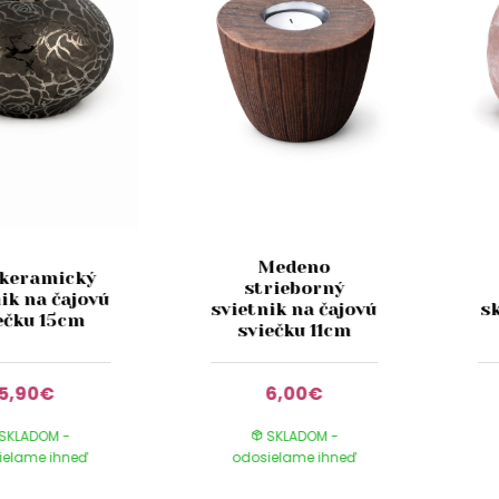
Medeno
 keramický
strieborný
ik na čajovú
svietnik na čajovú
s
ečku 15cm
sviečku 11cm
5,90€
6,00€
SKLADOM -
SKLADOM -
ielame ihneď
odosielame ihneď