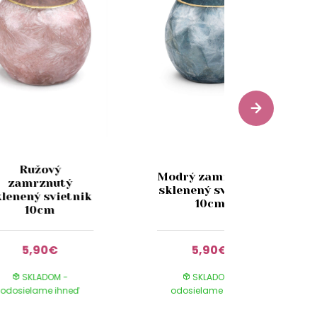
Ružový
Modrý zamrznutý
zamrznutý
sklenený svietnik
klenený svietnik
10cm
10cm
5,90€
5,90€
SKLADOM -
SKLADOM -
odosielame ihneď
odosielame ihneď