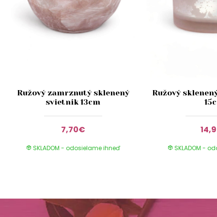
Ružový zamrznutý sklenený
Ružový sklenený
svietnik 13cm
15
7,70€
14,
SKLADOM - odosielame ihneď
SKLADOM - od