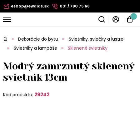
eshop@ewalds.sk
031 / 780 75 68
Dekorácie do bytu
Svietniky, sviečky a lustre
Svietniky a lampáše
Sklenené svietniky
Modrý zamrznutý sklenený
svietnik 13cm
29242
Kód produktu: