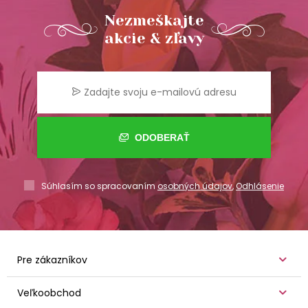
Nezmeškajte
akcie & zľavy
ODOBERAŤ
Súhlasím so spracovaním
osobných údajov
,
Odhlásenie
Pre zákazníkov
Veľkoobchod