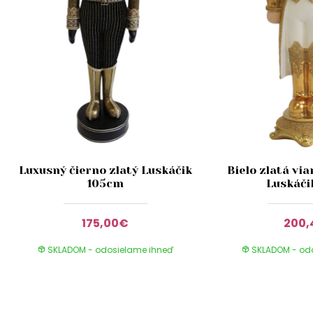
Luxusný čierno zlatý Luskáčik
Bielo zlatá vi
105cm
Luskáči
175,00€
200
SKLADOM - odosielame ihneď
SKLADOM - od