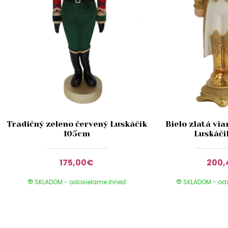
Tradičný zeleno červený Luskáčik
Bielo zlatá vi
105cm
Luskáči
175,00€
200
SKLADOM - odosielame ihneď
SKLADOM - od