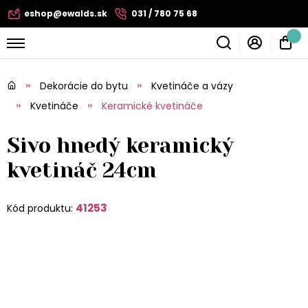
eshop@ewalds.sk
031 / 780 75 68
Dekorácie do bytu
Kvetináče a vázy
Kvetináče
Keramické kvetináče
Sivo hnedý keramický
kvetináč 24cm
41253
Kód produktu: