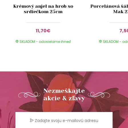
Krémový anjel na hrob so
Porcelánová šál
srdiečkom 25cm
Mak 
11,70€
7,5
SKLADOM - odosielame ihneď
SKLADOM - od
Nezmeškajte
akcie & zľavy