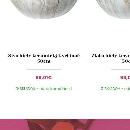
Sivo biely keramický kvetináč
Zlato biely ker
50cm
50
95,01€
95,
SKLADOM - odosielame ihneď
SKLADOM - od