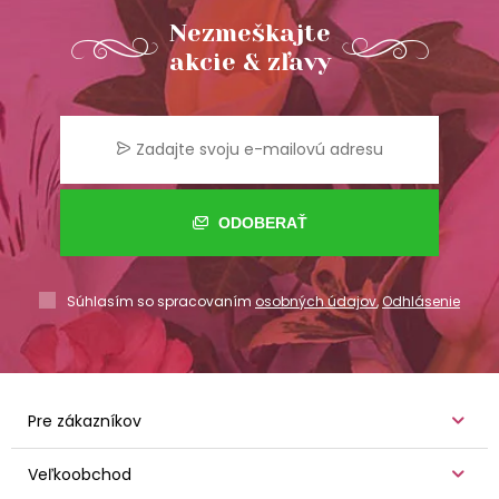
Nezmeškajte
akcie & zľavy
ODOBERAŤ
Súhlasím so spracovaním
osobných údajov
,
Odhlásenie
Pre zákazníkov
Veľkoobchod