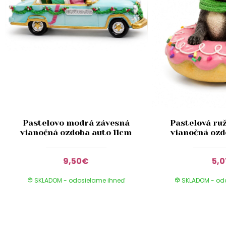
Pastelovo modrá závesná
Pastelová ru
vianočná ozdoba auto 11cm
vianočná ozd
9,50€
5,0
SKLADOM - odosielame ihneď
SKLADOM - od