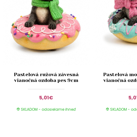
Pastelová ružová závesná
Pastelová mo
vianočná ozdoba pes 9cm
vianočná ozd
5,01€
5,0
SKLADOM - odosielame ihneď
SKLADOM - od