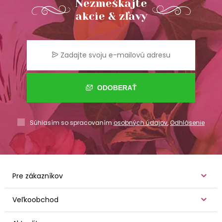
Nezmeškajte
akcie & zľavy
ODOBERAŤ
Súhlasím so spracovaním
osobných údajov
,
Odhlásenie
Pre zákazníkov
Veľkoobchod