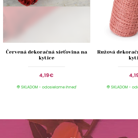
Červená dekoračná sieťovina na
Ružová dekoračn
kytice
kyt
4,19€
4,1
SKLADOM - odosielame ihneď
SKLADOM - od