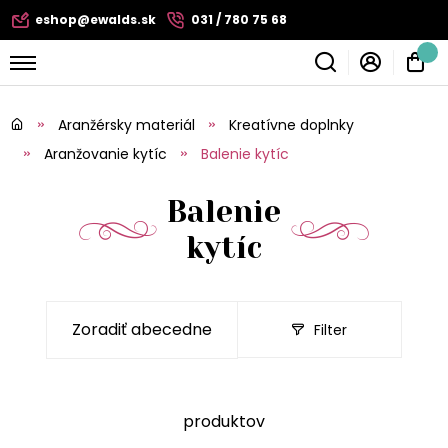
eshop@ewalds.sk
031 / 780 75 68
Aranžérsky materiál
Kreatívne doplnky
Aranžovanie kytíc
Balenie kytíc
Balenie
kytíc
Filter
produktov