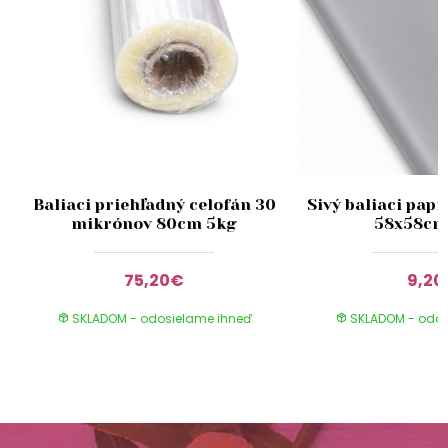
Baliaci priehľadný celofán 30
Sivý baliaci pap
mikrónov 80cm 5kg
58x58cm
75,20€
9,2
SKLADOM - odosielame ihneď
SKLADOM - odos