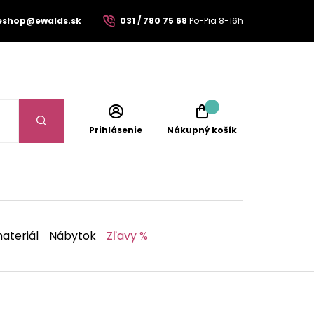
eshop@ewalds.sk
031 / 780 75 68
Po-Pia 8-16h
Prihlásenie
Nákupný košík
ateriál
Nábytok
Zľavy %