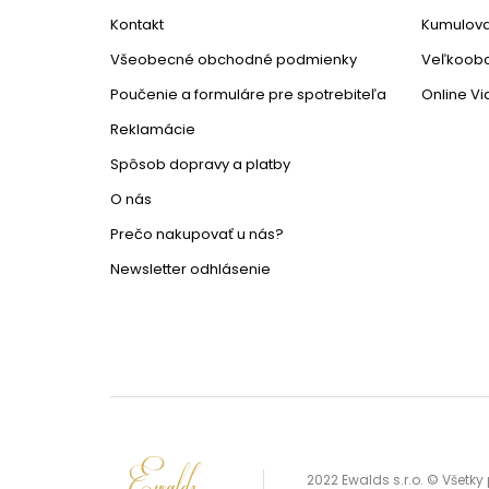
Kontakt
Kumulova
Všeobecné obchodné podmienky
Veľkoob
Poučenie a formuláre pre spotrebiteľa
Online V
Reklamácie
Spôsob dopravy a platby
O nás
Prečo nakupovať u nás?
Newsletter odhlásenie
2022 Ewalds s.r.o. © Všetk