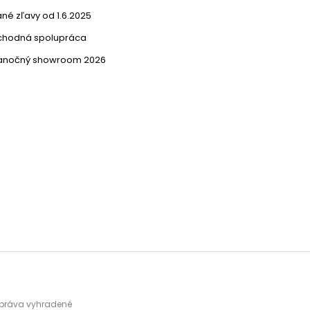
né zľavy od 1.6.2025
chodná spolupráca
ianočný showroom 2026
y práva vyhradené