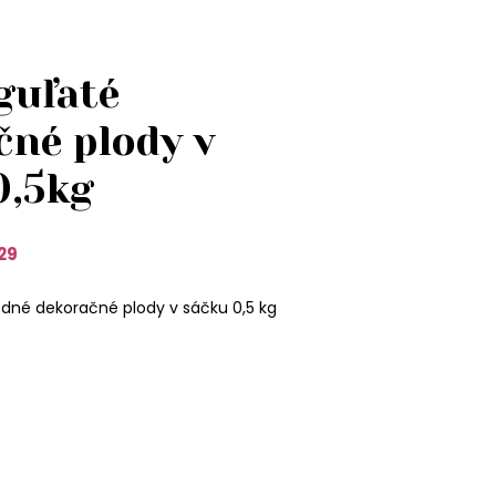
guľaté
čné plody v
0,5kg
29
odné dekoračné plody v sáčku 0,5 kg