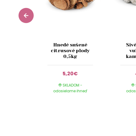
 hnedý
Hnedé sušené
Siv
 na
citrusové plody
vu
ie 250g
0,5kg
kam
0€
5,20€
DOM -
SKLADOM -
e ihneď
odosielame ihneď
odos