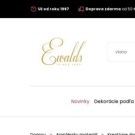
Už od roku 1997
Doprava zdarma
od 50 
Novinky
Dekorácie podľa
Domov
Aranžérsky materiál
Kreatívne do