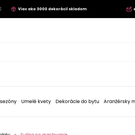
€
Viac ako 3000 dekorácií skladom
 sezóny
Umelé kvety
Dekorácie do bytu
Aranžérsky m
plnky
Sušina na aranžovanie