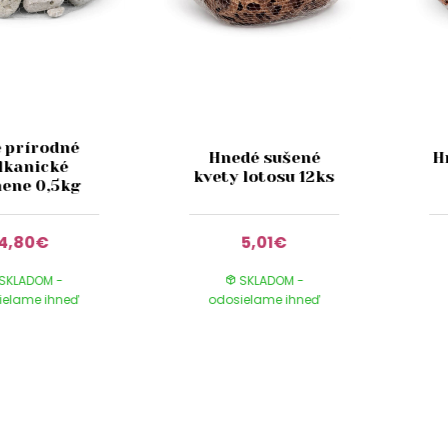
é prírodné
Hnedé sušené
H
lkanické
kvety lotosu 12ks
ene 0,5kg
4,80€
5,01€
SKLADOM -
SKLADOM -
ielame ihneď
odosielame ihneď