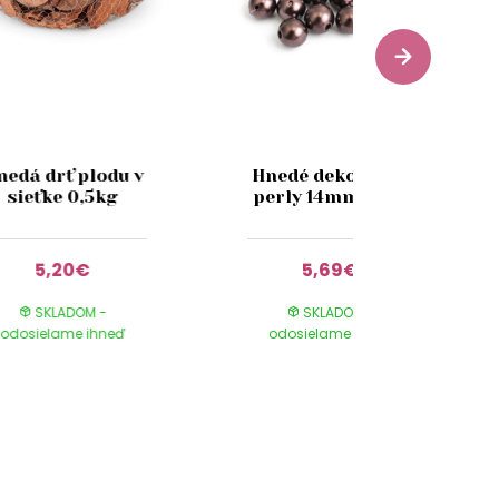
nedá drť plodu v
Hnedé dekoračné
sieťke 0,5kg
perly 14mm 72ks
5,20€
5,69€
SKLADOM -
SKLADOM -
odosielame ihneď
odosielame ihneď