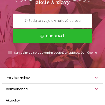
akcie & zľavy
ODOBERAŤ
Súhlasím so spracovaním
osobných údajov
,
Odhlásenie
Pre zákazníkov
Veľkoobchod
Aktuality