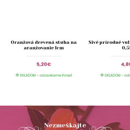
Oranžová drevená stuha na
Sivé prírodné vu
aranžovanie 1cm
0,5
5,20€
4,
SKLADOM - odosielame ihneď
SKLADOM - od
Nezmeškajte