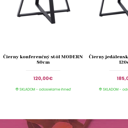
Čierny konferenčný stôl MODERN
Čierny jedálens
80cm
12
120,00€
185,
SKLADOM - odosielame ihneď
SKLADOM - od