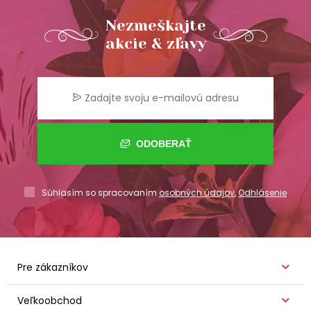
Nezmeškajte
akcie & zľavy
ODOBERAŤ
Súhlasím so spracovaním
osobných údajov
,
Odhlásenie
Pre zákazníkov
Veľkoobchod