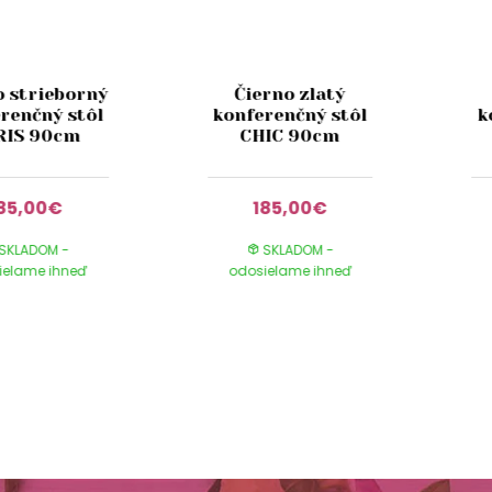
o strieborný
Čierno zlatý
renčný stôl
konferenčný stôl
k
RIS 90cm
CHIC 90cm
85,00€
185,00€
SKLADOM -
SKLADOM -
ielame ihneď
odosielame ihneď