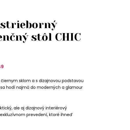
 strieborný
enčný stôl CHIC
49
s čiernym sklom a s dizajnovou podstavou
be sa hodí najmä do moderných a glamour
ktický, ale aj dizajnový interiérový
 v exkluzívnom prevedení, ktoré ihneď