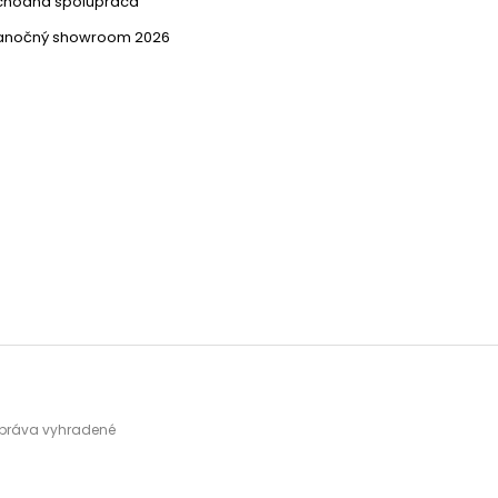
chodná spolupráca
ianočný showroom 2026
y práva vyhradené