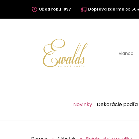
Už od roku 1997
Doprava zdarma
od 50 
Novinky
Dekorácie podľa
Domov
Nábytok
Skrinky, stoly a stolíky