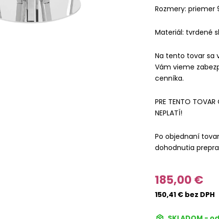
Rozmery: priemer
Materiál: tvrdené
Na tento tovar sa 
Vám vieme zabezpe
cenníka.
PRE TENTO TOVAR 
NEPLATÍ!
Po objednaní tov
dohodnutia prepra
185,00 €
150,41 € bez DPH
SKLADOM - od