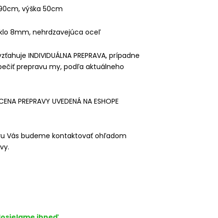
 90cm, výška 50cm
 sklo 8mm, nehrdzavejúca oceľ
vzťahuje INDIVIDUÁLNA PREPRAVA, prípadne
čiť prepravu my, podľa aktuálneho
CENA PREPRAVY UVEDENÁ NA ESHOPE
aru Vás budeme kontaktovať ohľadom
vy.
osielame ihneď