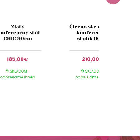
Zlatý
Čierno strieborný
onferenčný stôl
konferenčný
CHIC 90cm
stolík 90cm
185,00€
210,00€
SKLADOM -
SKLADOM -
odosielame ihneď
odosielame ihneď