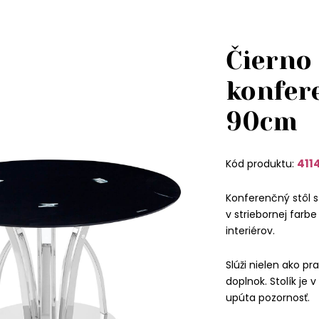
Čierno
konfer
90cm
411
Kód produktu:
Konferenčný stôl 
v striebornej far
interiérov.
Slúži nielen ako pra
doplnok. Stolík je
upúta pozornosť.