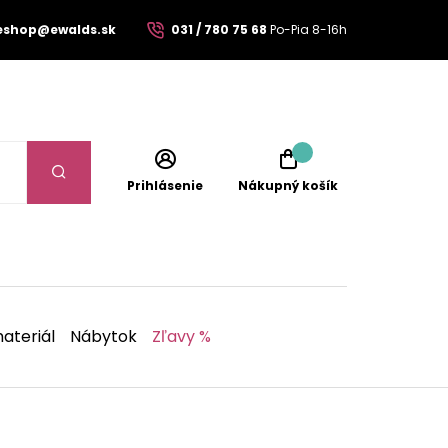
eshop@ewalds.sk
031 / 780 75 68
Po-Pia 8-16h
Prihlásenie
Nákupný košík
ateriál
Nábytok
Zľavy %