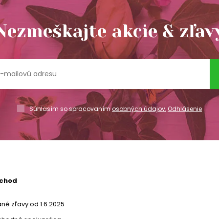
Nezmeškajte akcie & zľav
Súhlasím so spracovaním
osobných údajov
,
Odhlásenie
bchod
né zľavy od 1.6.2025