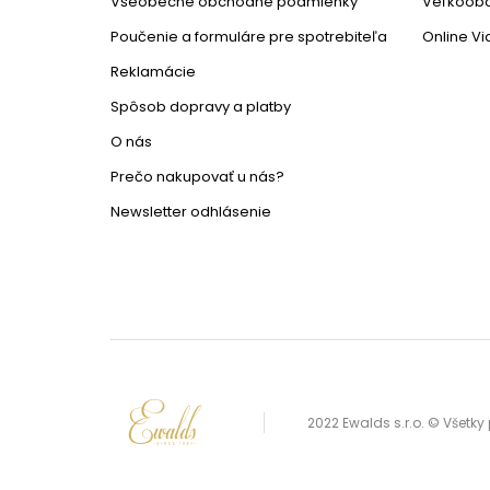
Všeobecné obchodné podmienky
Veľkoob
Poučenie a formuláre pre spotrebiteľa
Online V
Reklamácie
Spôsob dopravy a platby
O nás
Prečo nakupovať u nás?
Newsletter odhlásenie
2022 Ewalds s.r.o. © Všetk