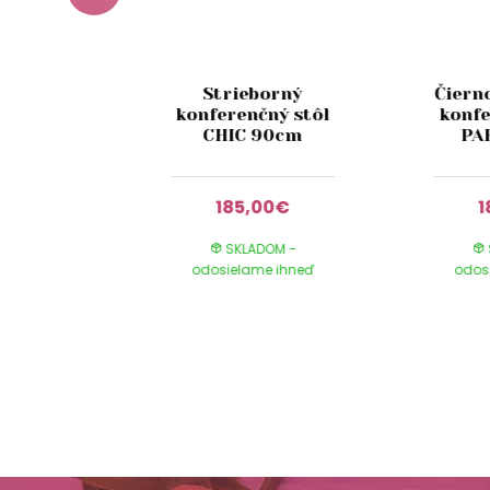
orný
Strieborný
Čiern
ený
konferenčný stôl
konfe
ný stôl
CHIC 90cm
PA
 45cm
00€
185,00€
1
DOM -
SKLADOM -
e ihneď
odosielame ihneď
odos