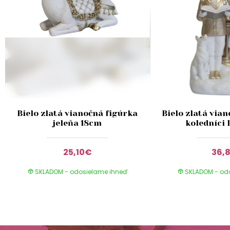
Bielo zlatá vianočná figúrka
Bielo zlatá via
jeleňa 18cm
koledníci
25,10€
36,
SKLADOM - odosielame ihneď
SKLADOM - od