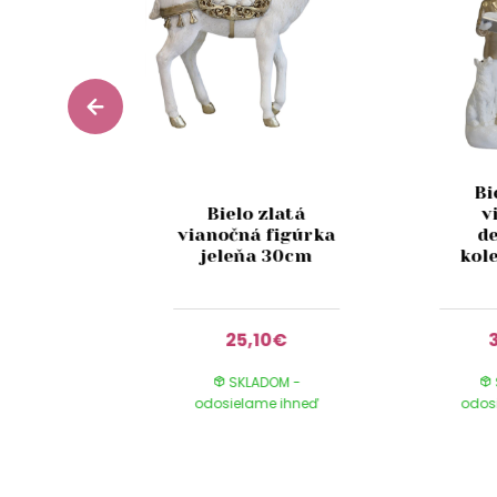
Bi
ianočná
Bielo zlatá
v
ácia
vianočná figúrka
d
š 64cm
jeleňa 30cm
kol
10€
25,10€
DOM -
SKLADOM -
e ihneď
odosielame ihneď
odos