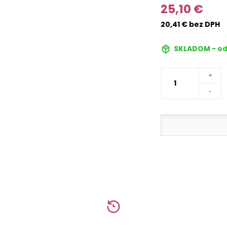
25,10 €
20,41 € bez DPH
SKLADOM - od
+
-