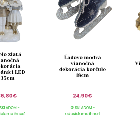
elo zlatá
Ľadovo modrá
ianočná
vianočná
V
ekorácia
dekorácia korčule
edníci LED
18cm
35cm
36,80€
24,90€
SKLADOM -
SKLADOM -
ielame ihneď
odosielame ihneď