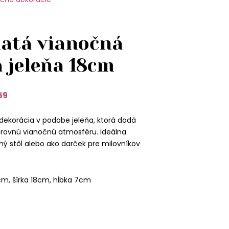
latá vianočná
 jeleňa 18cm
59
dekorácia v podobe jeleňa, ktorá dodá
arovnú vianočnú atmosféru. Ideálna
ý stôl alebo ako darček pre milovníkov
cm, šírka 18cm, hĺbka 7cm