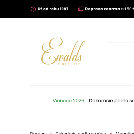
Už od roku 1997
Doprava zdarma
od 50 
Vianoce 2026
Dekorácie podľa s
Domov
Dekorácie podľa sezóny
Vianočn