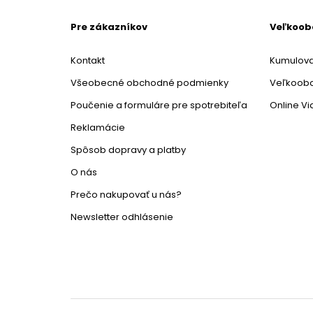
Pre zákazníkov
Veľkoo
Kontakt
Kumulova
Všeobecné obchodné podmienky
Veľkoob
Poučenie a formuláre pre spotrebiteľa
Online V
Reklamácie
Spôsob dopravy a platby
O nás
Prečo nakupovať u nás?
Newsletter odhlásenie