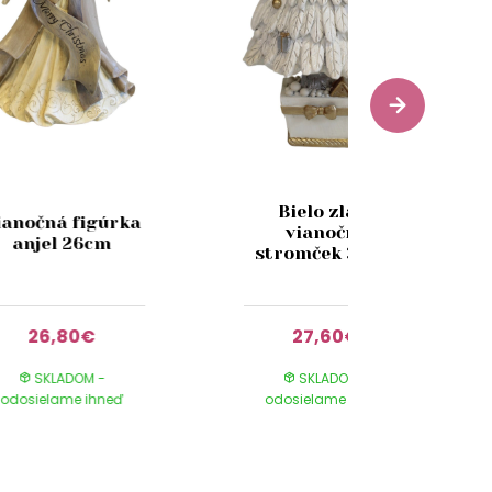
Bielo zlatý
ianočná figúrka
vianočný
anjel 26cm
stromček 30cm
26,80€
27,60€
SKLADOM -
SKLADOM -
odosielame ihneď
odosielame ihneď