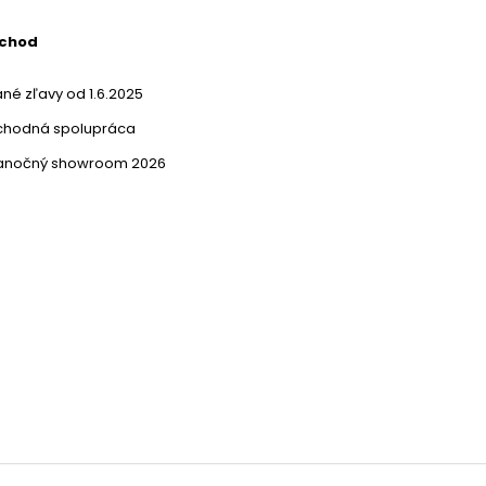
bchod
né zľavy od 1.6.2025
chodná spolupráca
ianočný showroom 2026