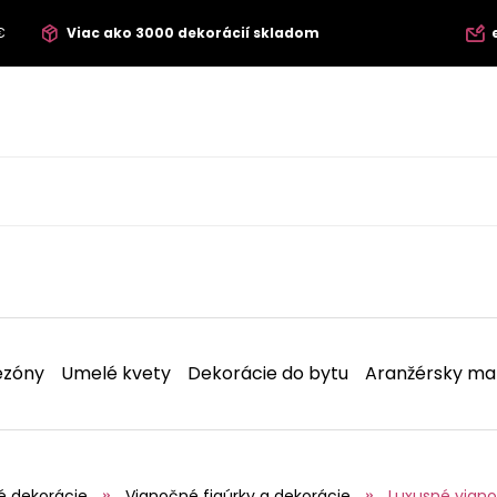
€
Viac ako 3000 dekorácií skladom
ezóny
Umelé kvety
Dekorácie do bytu
Aranžérsky mat
é dekorácie
Vianočné figúrky a dekorácie
Luxusné vian