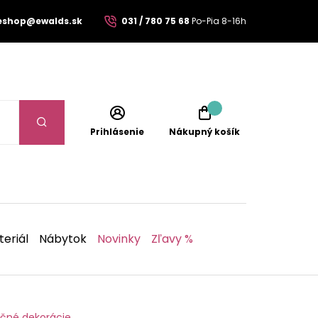
eshop@ewalds.sk
031 / 780 75 68
Po-Pia 8-16h
Prihlásenie
Nákupný košík
eriál
Nábytok
Novinky
Zľavy %
očné dekorácie