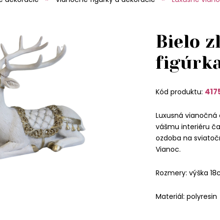
Bielo z
figúrka
417
Kód produktu:
Luxusná vianočná 
vášmu interiéru č
ozdoba na sviatočn
Vianoc.
Rozmery: výška 18
Materiál: polyresin