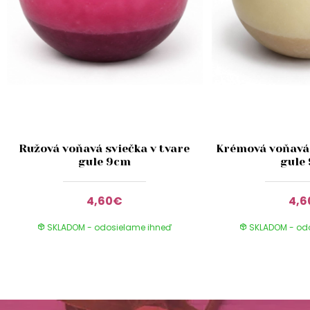
Ružová voňavá sviečka v tvare
Krémová voňavá 
gule 9cm
gule
4,60€
4,
SKLADOM - odosielame ihneď
SKLADOM - od