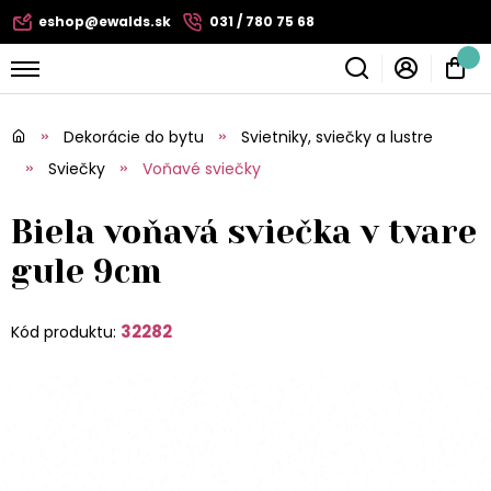
eshop@ewalds.sk
031 / 780 75 68
Dekorácie do bytu
Svietniky, sviečky a lustre
Sviečky
Voňavé sviečky
Biela voňavá sviečka v tvare
gule 9cm
32282
Kód produktu: