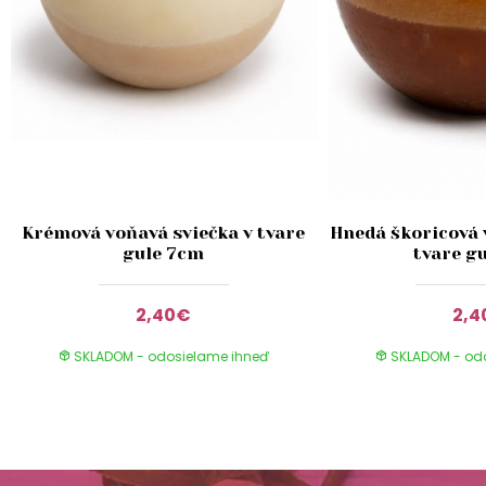
Krémová voňavá sviečka v tvare
Hnedá škoricová 
gule 7cm
tvare g
2,40€
2,
SKLADOM - odosielame ihneď
SKLADOM - od