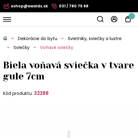
eshop@ewalds.sk
031 / 780 75 68
Dekorácie do bytu
Svietniky, sviečky a lustre
Sviečky
Voňavé sviečky
Biela voňavá sviečka v tvare
gule 7cm
32288
Kód produktu: