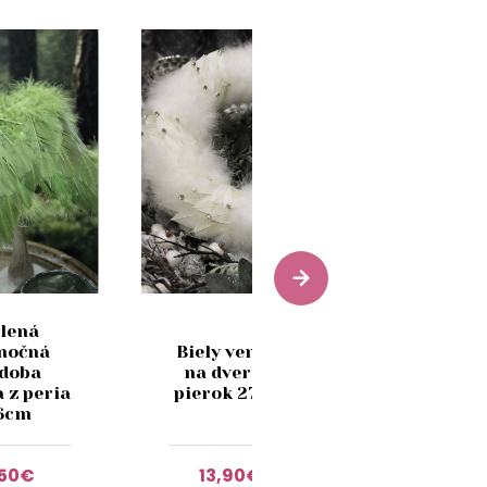
lená
Modrý
nočná
Biely veniec
tiffany
doba
na dvere z
vtáčik n
a z peria
pierok 27cm
štipci 15 
6cm
,50€
13,90€
3,30€