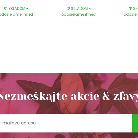
SKLADOM -
SKLADOM -
SK
odosielame ihneď
odosielame ihneď
odosie
Nezmeškajte akcie & zľav