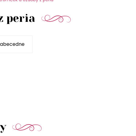
z peria
ty