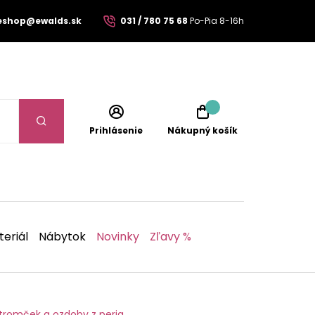
eshop@ewalds.sk
031 / 780 75 68
Po-Pia 8-16h
Prihlásenie
Nákupný košík
eriál
Nábytok
Novinky
Zľavy %
stromček a ozdoby z peria