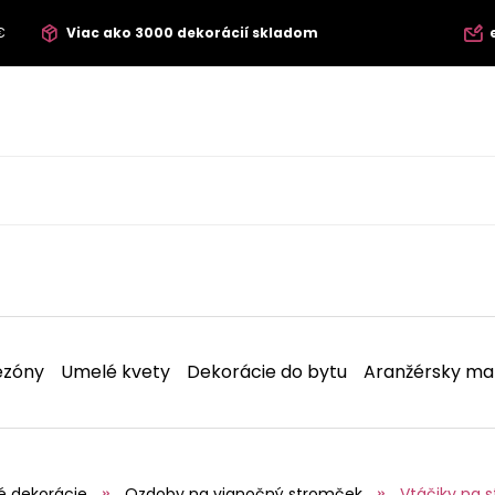
€
Viac ako 3000 dekorácií skladom
ezóny
Umelé kvety
Dekorácie do bytu
Aranžérsky mat
é dekorácie
Ozdoby na vianočný stromček
Vtáčiky na 