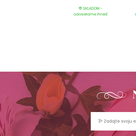
SKLADOM -
SKLADOM -
odosielame ihneď
odosielame ihneď