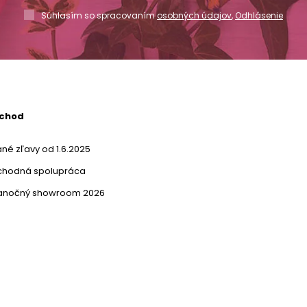
Súhlasím so spracovaním
osobných údajov
,
Odhlásenie
bchod
né zľavy od 1.6.2025
chodná spolupráca
ianočný showroom 2026