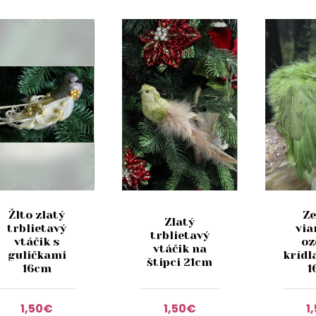
Žlto zlatý
Ze
Zlatý
trblietavý
via
trblietavý
vtáčik s
oz
vtáčik na
guličkami
krídl
štipci 21cm
16cm
1
1,50€
1,50€
1