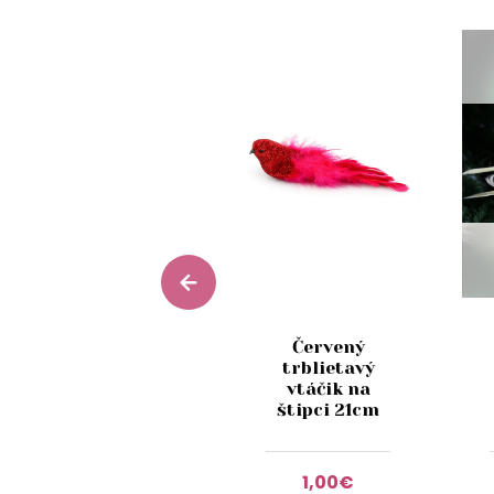
Lososová
Červený
vianočná
trblietavý
ozdoba
vtáčik na
krídla z peria
štipci 21cm
16cm
1,50€
1,00€