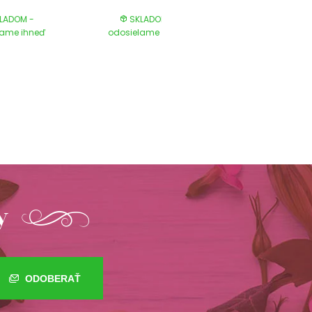
LADOM -
SKLADOM -
SKLADOM 
lame ihneď
odosielame ihneď
odosielame i
y
ODOBERAŤ