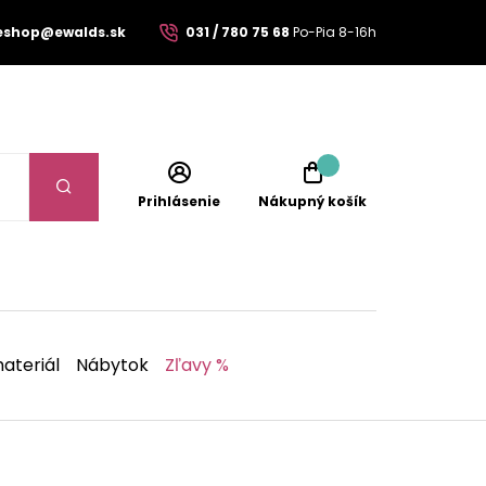
eshop@ewalds.sk
031 / 780 75 68
Po-Pia 8-16h
Prihlásenie
Nákupný košík
ateriál
Nábytok
Zľavy %