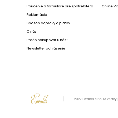
Poučenie a formuláre pre spotrebiteľa
Online V
Reklamácie
Spôsob dopravy a platby
O nás
Prečo nakupovať u nás?
Newsletter odhlásenie
2022 Ewalds s.r.o. © Všetk