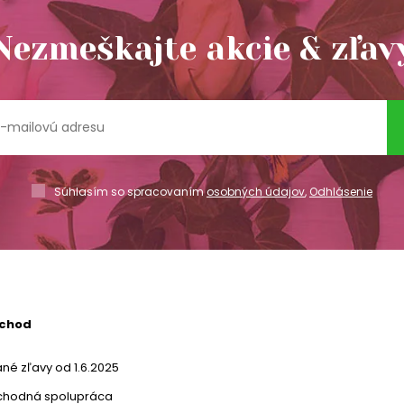
Nezmeškajte akcie & zľav
Súhlasím so spracovaním
osobných údajov
,
Odhlásenie
bchod
né zľavy od 1.6.2025
chodná spolupráca