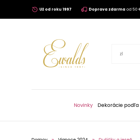
Už od roku 1997
Doprava zdarma
od 50 
Novinky
Dekorácie podľa
Domov
Vianoce 2024
Dušičky a jeseň