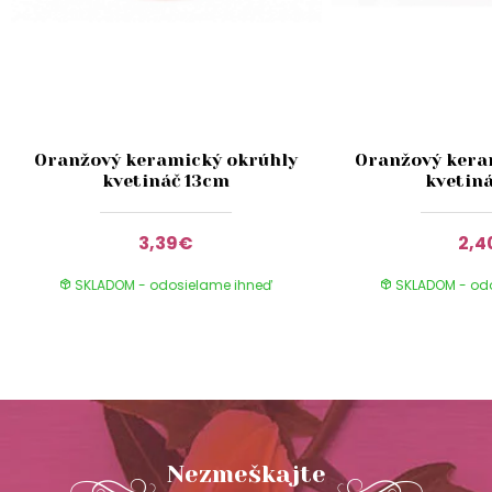
Oranžový keramický okrúhly
Oranžový kera
kvetináč 13cm
kvetiná
3,39€
2,
SKLADOM - odosielame ihneď
SKLADOM - od
Nezmeškajte