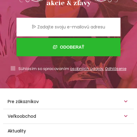
akcie & zľavy
ODOBERAŤ
Súhlasím so spracovaním
osobných údajov
,
Odhlásenie
Pre zákazníkov
Veľkoobchod
Aktuality