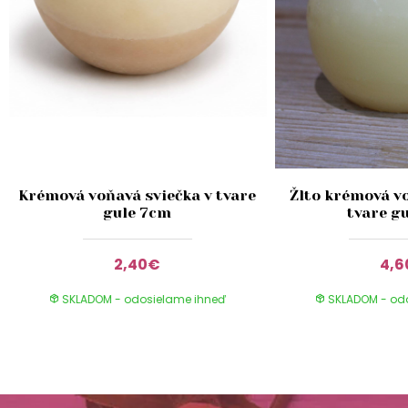
Krémová voňavá sviečka v tvare
Žlto krémová vo
gule 7cm
tvare g
2,40€
4,
SKLADOM - odosielame ihneď
SKLADOM - od