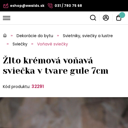
eshop@ewalds.sk
031 / 780 75 68
Dekorácie do bytu
Svietniky, sviečky a lustre
Sviečky
Voňavé sviečky
Žlto krémová voňavá
sviečka v tvare gule 7cm
32291
Kód produktu: