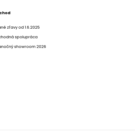
bchod
né zľavy od 1.6.2025
chodná spolupráca
ianočný showroom 2026