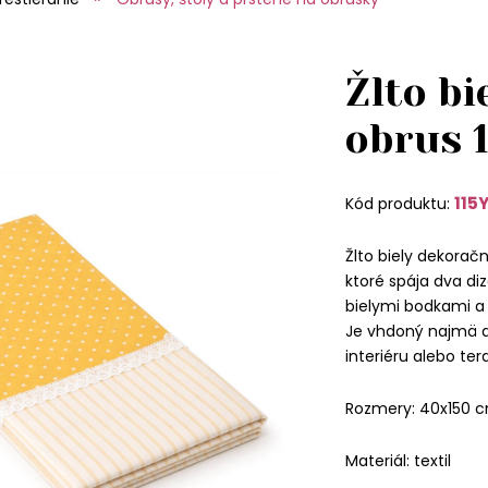
Žlto b
obrus 
115
Kód produktu:
Žlto biely dekora
ktoré spája dva di
bielymi bodkami a 
Je vhdoný najmä d
interiéru alebo ter
Rozmery: 40x150 
Materiál: textil