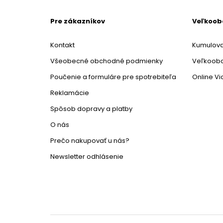
Pre zákazníkov
Veľkoo
Kontakt
Kumulova
Všeobecné obchodné podmienky
Veľkoob
Poučenie a formuláre pre spotrebiteľa
Online V
Reklamácie
Spôsob dopravy a platby
O nás
Prečo nakupovať u nás?
Newsletter odhlásenie