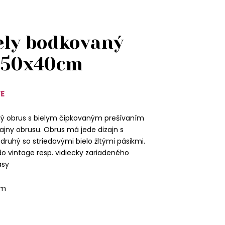
iely bodkovaný
150x40cm
YE
čný obrus s bielym čipkovaným prešívaním
zajny obrusu. Obrus má jede dizajn s
druhý so striedavými bielo žltými pásikmi.
o vintage resp. vidiecky zariadeného
asy
cm