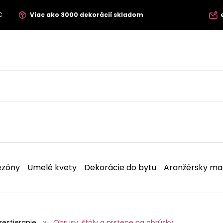
€
Viac ako 3000 dekorácií skladom
ezóny
Umelé kvety
Dekorácie do bytu
Aranžérsky mat
restieranie
Obrusy, štóly a prstene na obrúsky