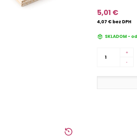
5,01 €
4,07 € bez DPH
SKLADOM - od
+
-