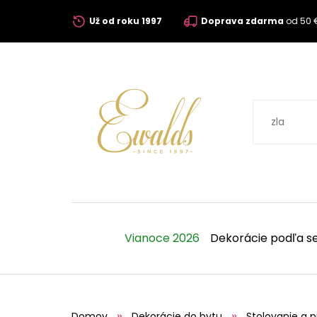
Už od roku 1997
Doprava zdarma
od 50 
Vianoce 2026
Dekorácie podľa s
Domov
Dekorácie do bytu
Stolovanie a p