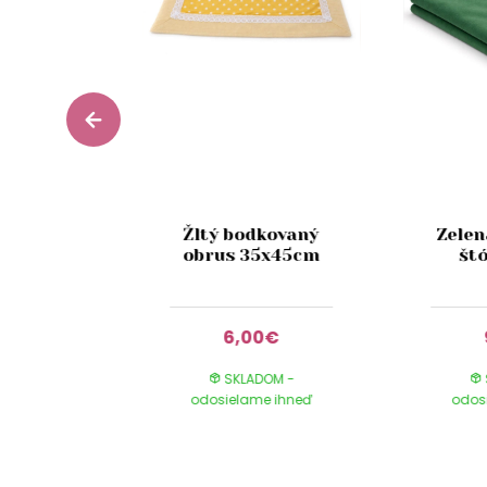
ánový
Žltý bodkovaný
Zele
 tanier
obrus 35x45cm
št
21cm
0€
6,00€
DOM -
SKLADOM -
e ihneď
odosielame ihneď
odos