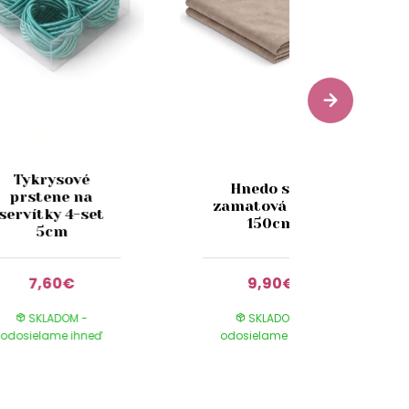
Tykrysové
Hnedo sivá
prstene na
zamatová štóla
servítky 4-set
150cm
5cm
7,60€
9,90€
SKLADOM -
SKLADOM -
odosielame ihneď
odosielame ihneď