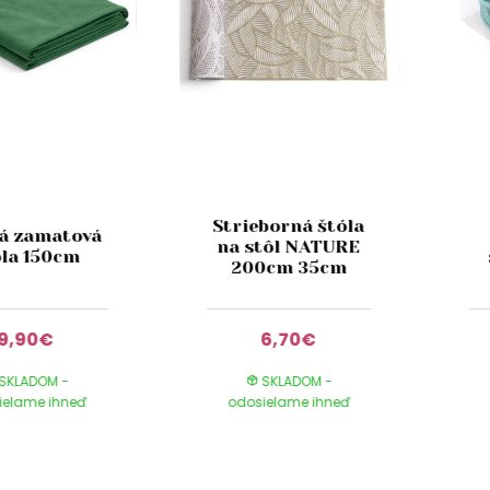
Strieborná štóla
ná zamatová
na stôl NATURE
óla 150cm
200cm 35cm
9,90€
6,70€
SKLADOM -
SKLADOM -
ielame ihneď
odosielame ihneď