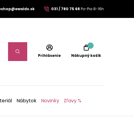
eshop@ewalds.sk
031 / 780 75 68
Po-Pia 8-16h
Prihlásenie
Nákupný košík
eriál
Nábytok
Novinky
Zľavy %