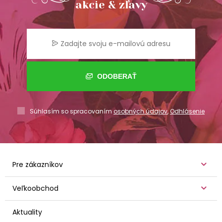
akcie & zľavy
ODOBERAŤ
Súhlasím so spracovaním
osobných údajov
,
Odhlásenie
Pre zákazníkov
Veľkoobchod
Aktuality