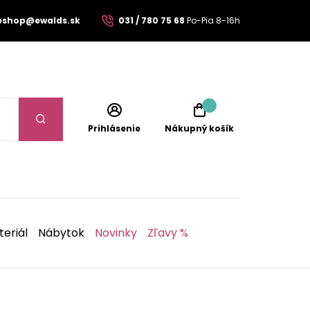
eshop@ewalds.sk
031 / 780 75 68
Po-Pia 8-16h
Prihlásenie
Nákupný košík
eriál
Nábytok
Novinky
Zľavy %