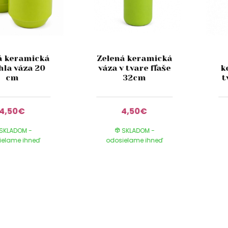
á keramická
Zelená keramická
hla váza 20
váza v tvare fľaše
k
cm
32cm
t
4,50€
4,50€
SKLADOM -
SKLADOM -
ielame ihneď
odosielame ihneď