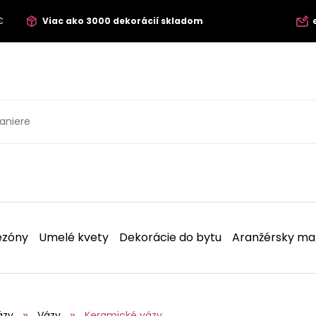
€
Viac ako 3000 dekorácií skladom
ezóny
Umelé kvety
Dekorácie do bytu
Aranžérsky mat
ázy
Vázy
Keramické vázy