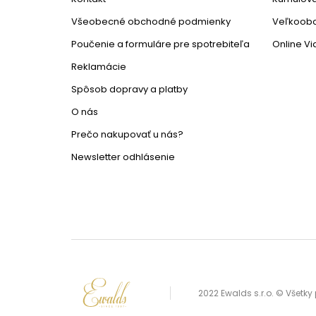
Všeobecné obchodné podmienky
Veľkoob
Poučenie a formuláre pre spotrebiteľa
Online V
Reklamácie
Spôsob dopravy a platby
O nás
Prečo nakupovať u nás?
Newsletter odhlásenie
2022 Ewalds s.r.o. © Všetk