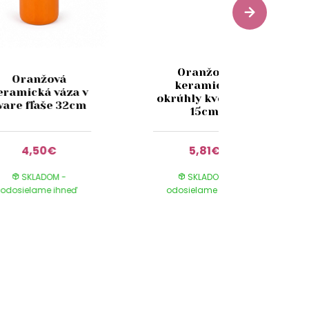
Oranžový
Oranžová
keramický
eramická váza v
okrúhly kvetináč
vare fľaše 32cm
15cm
4,50€
5,81€
SKLADOM -
SKLADOM -
odosielame ihneď
odosielame ihneď