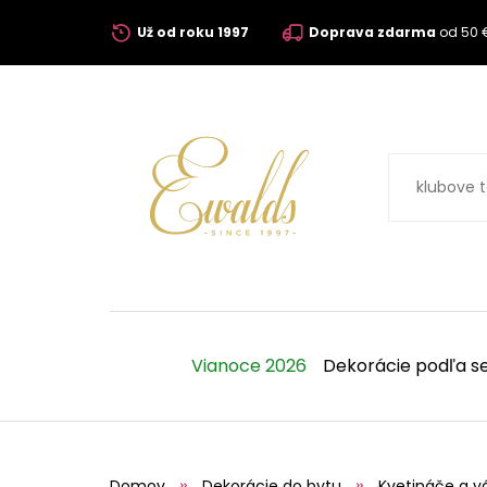
Už od roku 1997
Doprava zdarma
od 50 
Vianoce 2026
Dekorácie podľa s
Domov
Dekorácie do bytu
Kvetináče a v