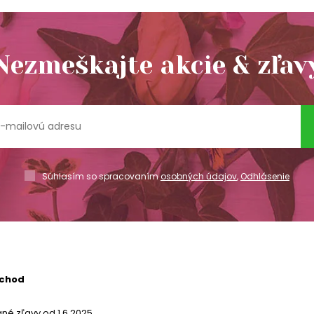
Nezmeškajte akcie & zľav
Súhlasím so spracovaním
osobných údajov
,
Odhlásenie
bchod
né zľavy od 1.6.2025