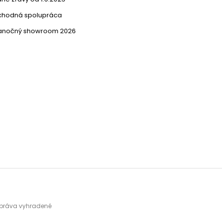
chodná spolupráca
ianočný showroom 2026
y práva vyhradené