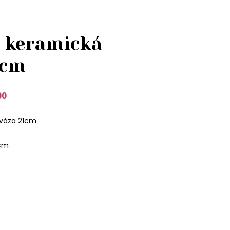
 keramická
1cm
00
 váza 21cm
 cm