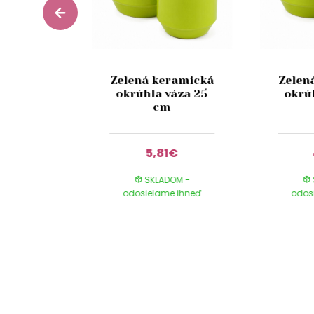
ený
Zelená keramická
Zelen
ický
okrúhla váza 25
okrú
vetináč
cm
cm
0€
5,81€
DOM -
SKLADOM -
e ihneď
odosielame ihneď
odos