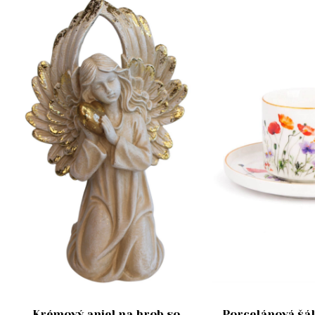
Krémový anjel na hrob so
Porcelánová šál