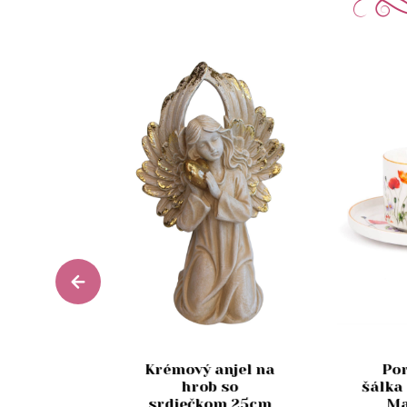
Krémový anjel na
Po
Glance
hrob so
šálka
 180 ml
srdiečkom 25cm
Ma