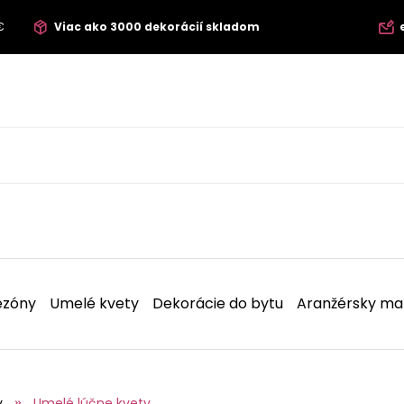
€
Viac ako 3000 dekorácií skladom
ezóny
Umelé kvety
Dekorácie do bytu
Aranžérsky mat
v
Umelé lúčne kvety