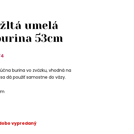
 žltá umelá
burina 53cm
74
lúčna burina vo zväzku, vhodná na
 sa dá použiť samostne do vázy.
cm
odobo vypredaný