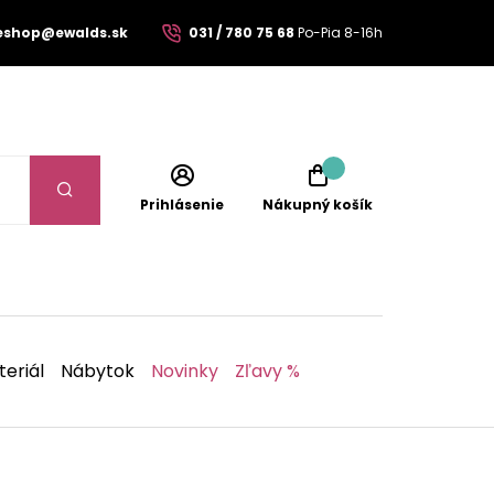
eshop@ewalds.sk
031 / 780 75 68
Po-Pia 8-16h
Prihlásenie
Nákupný košík
eriál
Nábytok
Novinky
Zľavy %