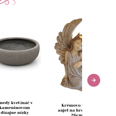
nedý kvetináč v
Krémovo zlatý
kameninovom
anjel na hrob LED
dizajne nízky
26cm