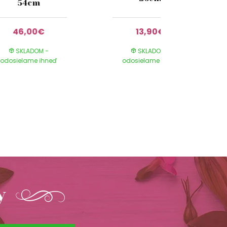
54cm
46,00€
13,90€
SKLADOM -
SKLADOM -
odosielame ihneď
odosielame ihneď
y