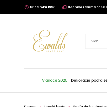
Už od roku 1997
Doprava zdarma
od 50 
Vianoce 2026
Dekorácie podľa s
Domov
Umelé kvety
Podľa druhov kveto