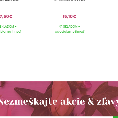
7,50€
15,10€
SKLADOM -
SKLADOM -
ielame ihneď
odosielame ihneď
Nezmeškajte akcie & zľav