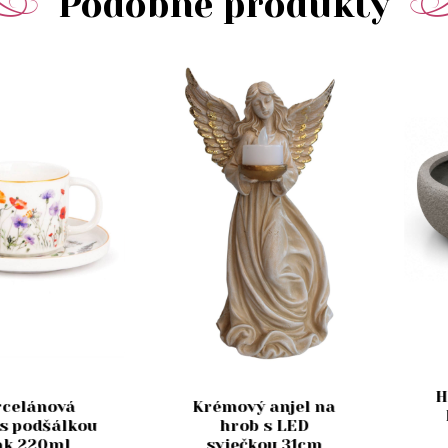
Podobné produkty
H
rcelánová
Krémový anjel na
 s podšálkou
hrob s LED
k 220ml
sviečkou 31cm