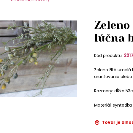
Zeleno
lúčna 
221
Kód produktu:
Zeleno žltá umelá 
aranžovanie alebo
Rozmery: dĺžka 53
Materiál: syntetika
Tovar je dlh