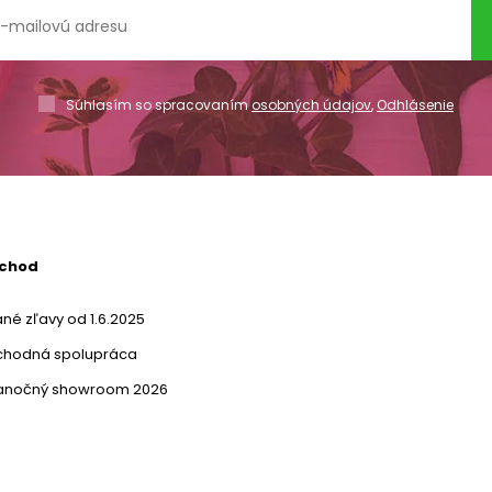
Súhlasím so spracovaním
osobných údajov
,
Odhlásenie
bchod
né zľavy od 1.6.2025
chodná spolupráca
ianočný showroom 2026