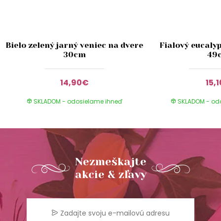
Bielo zelený jarný veniec na dvere
Fialový eucaly
30cm
49
14,90€
15,
SKLADOM - odosielame ihneď
SKLADOM - od
Nezmeškajte
akcie & zľavy