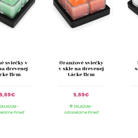
é sviečky v
Oranžové sviečky
na drevenej
v skle na drevenej
s
cke 11cm
tácke 11cm
5,69€
5,69€
SKLADOM -
SKLADOM -
ielame ihneď
odosielame ihneď