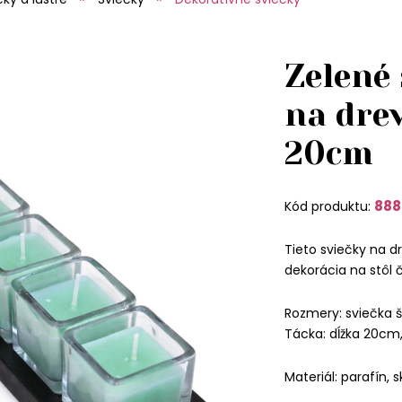
Zelené 
na drev
20cm
88
Kód produktu:
Tieto sviečky na 
dekorácia na stôl
Rozmery: sviečka š
Tácka: dĺžka 20cm
Materiál: parafín, s