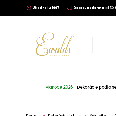
Už od roku 1997
Doprava zdarma
od 50 
Vianoce 2026
Dekorácie podľa s
Domov
Dekorácie do bytu
Svietniky, svie