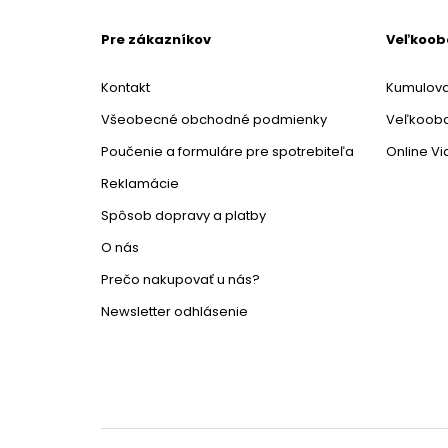
Pre zákazníkov
Veľkoo
Kontakt
Kumulova
Všeobecné obchodné podmienky
Veľkoob
Poučenie a formuláre pre spotrebiteľa
Online V
Reklamácie
Spôsob dopravy a platby
O nás
Prečo nakupovať u nás?
Newsletter odhlásenie