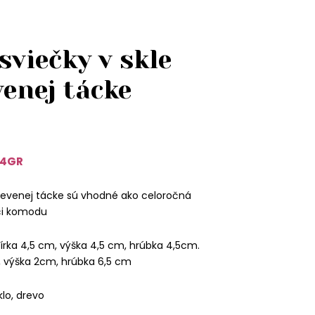
sviečky v skle
enej tácke
84GR
drevenej tácke sú vhodné ako celoročná
 či komodu
írka 4,5 cm, výška 4,5 cm, hrúbka 4,5cm.
, výška 2cm, hrúbka 6,5 cm
klo, drevo