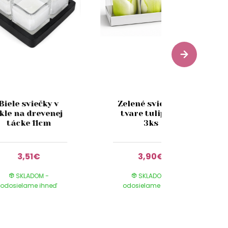
Biele sviečky v
Zelené sviečky v
kle na drevenej
tvare tulipánu
tácke 11cm
3ks
3,51€
3,90€
SKLADOM -
SKLADOM -
odosielame ihneď
odosielame ihneď