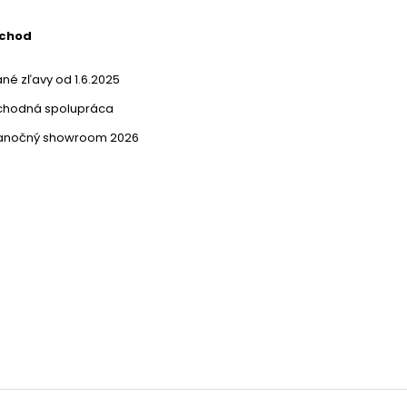
bchod
né zľavy od 1.6.2025
chodná spolupráca
ianočný showroom 2026