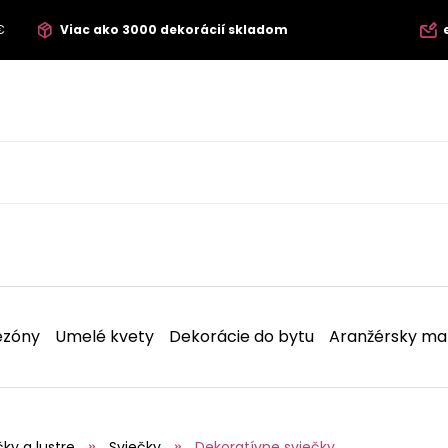
€
Viac ako 3000 dekorácií skladom
ezóny
Umelé kvety
Dekorácie do bytu
Aranžérsky mat
čky a lustre
Sviečky
Dekoratívne sviečky