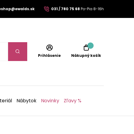
eshop@ewalds.sk
031 / 780 75 68
Po-Pia 8-16h
Prihlásenie
Nákupný košík
eriál
Nábytok
Novinky
Zľavy %