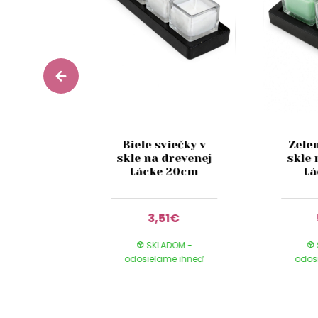
Biele sviečky v
Zelen
 tmavá
skle na drevenej
skle 
 15cm
tácke 20cm
tá
0€
3,51€
DOM -
SKLADOM -
e ihneď
odosielame ihneď
odos