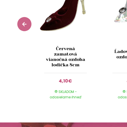
hrnček
Červená
Ľado
íkom
zamatová
ozdo
 ozdoba
vianočná ozdoba
m
lodička 8cm
0€
4,10€
DOM -
SKLADOM -
e ihneď
odosielame ihneď
odos