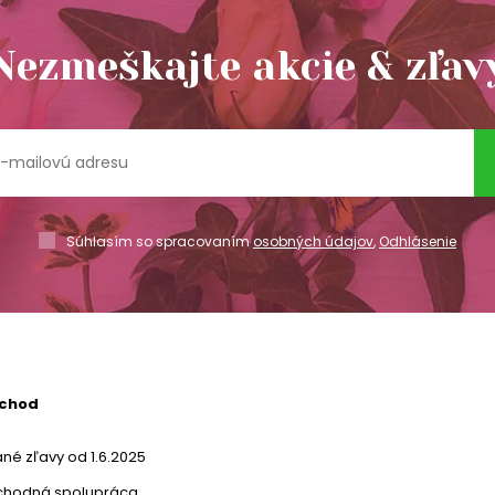
Nezmeškajte akcie & zľav
Súhlasím so spracovaním
osobných údajov
,
Odhlásenie
bchod
né zľavy od 1.6.2025
chodná spolupráca