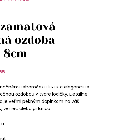
 zamatová
ná ozdoba
a 8cm
55
nočnému stromčeku luxus a eleganciu s
očnou ozdobou v tvare lodičky. Detailne
a je veľmi pekným doplnkom na váš
 veniec alebo girlandu
cm
mat