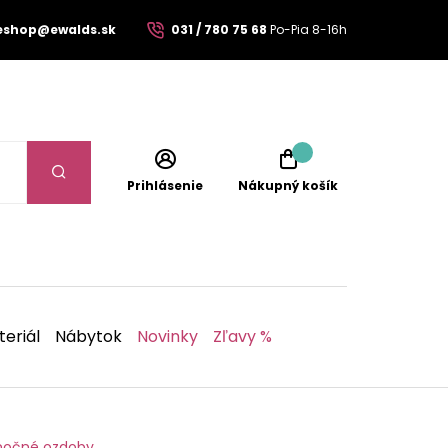
eshop@ewalds.sk
031 / 780 75 68
Po-Pia 8-16h
Prihlásenie
Nákupný košík
eriál
Nábytok
Novinky
Zľavy %
nočné ozdoby