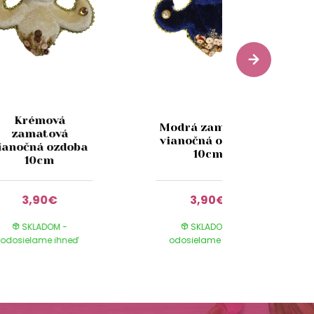
Krémová
Modrá zamatová
zamatová
vianočná ozdoba
ianočná ozdoba
10cm
10cm
3,90€
3,90€
SKLADOM -
SKLADOM -
odosielame ihneď
odosielame ihneď