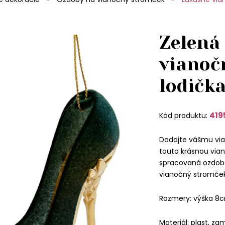
Zelená
vianoč
lodičk
419
Kód produktu:
Dodajte vášmu via
touto krásnou vian
spracovaná ozdob
vianočný stromček,
Rozmery: výška 8
Materiál: plast, za