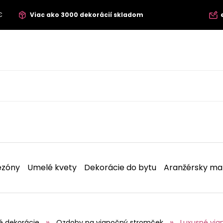
€
Viac ako 3000 dekorácií skladom
ezóny
Umelé kvety
Dekorácie do bytu
Aranžérsky mat
é dekorácie
Ozdoby na vianočný stromček
Luxusné via