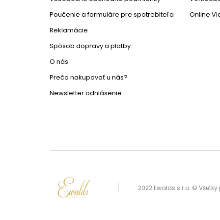
Poučenie a formuláre pre spotrebiteľa
Online V
Reklamácie
Spôsob dopravy a platby
O nás
Prečo nakupovať u nás?
Newsletter odhlásenie
2022 Ewalds s.r.o. © Všetk