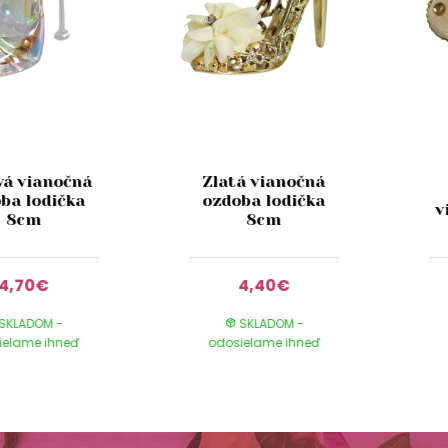
vá vianočná
Zlatá vianočná
ba lodička
ozdoba lodička
v
8cm
8cm
4,70€
4,40€
SKLADOM -
SKLADOM -
ielame ihneď
odosielame ihneď