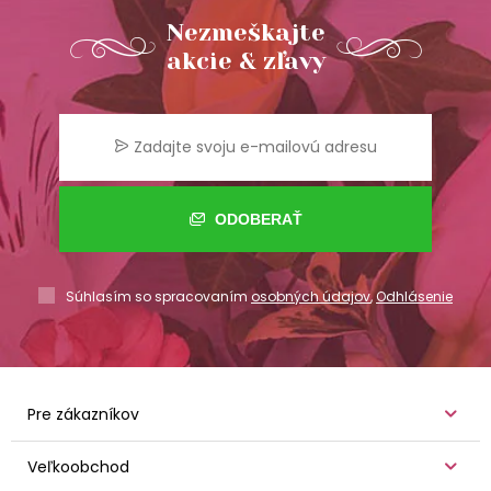
Nezmeškajte
akcie & zľavy
ODOBERAŤ
Súhlasím so spracovaním
osobných údajov
,
Odhlásenie
Pre zákazníkov
Veľkoobchod