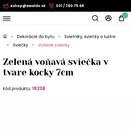
eshop@ewalds.sk
031 / 780 75 68
Dekorácie do bytu
Svietniky, sviečky a lustre
Sviečky
Voňavé sviečky
Zelená voňavá sviečka v
tvare kocky 7cm
15236
Kód produktu: