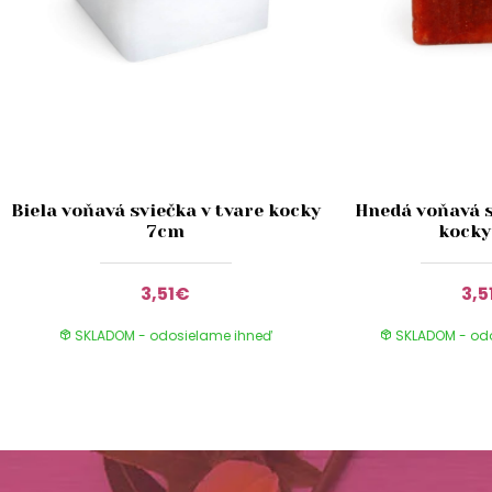
Biela voňavá sviečka v tvare kocky
Hnedá voňavá s
7cm
kocky
3,51€
3,5
SKLADOM - odosielame ihneď
SKLADOM - od