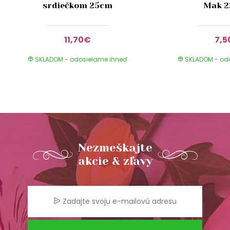
srdiečkom 25cm
Mak 
11,70€
7,5
SKLADOM - odosielame ihneď
SKLADOM - od
Nezmeškajte
akcie & zľavy