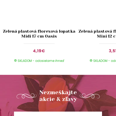
Zelená plastová florexová lopatka
Zelená plastová f
Midi 17 cm Oasis
Mini 12 
4,19€
3,5
SKLADOM - odosielame ihneď
SKLADOM - od
Nezmeškajte
akcie & zľavy