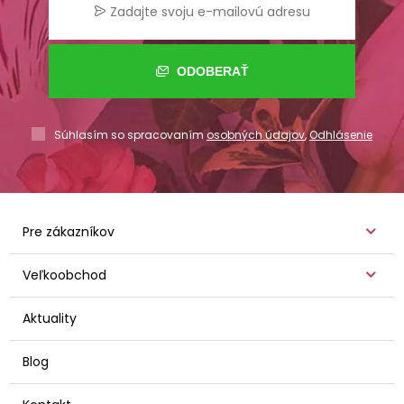
ODOBERAŤ
Súhlasím so spracovaním
osobných údajov
,
Odhlásenie
Pre zákazníkov
Veľkoobchod
Aktuality
Blog