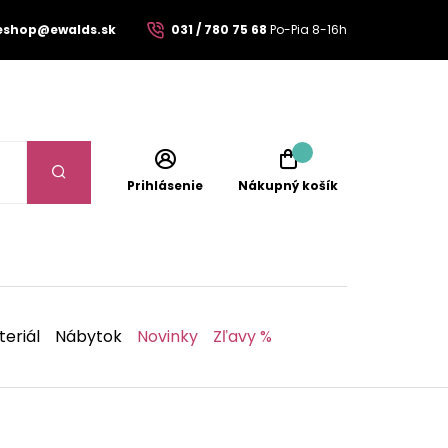
eshop@ewalds.sk
031 / 780 75 68
Po-Pia 8-16h
Prihlásenie
Nákupný košík
eriál
Nábytok
Novinky
Zľavy %