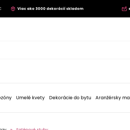
€
Viac ako 3000 dekorácií skladom
ezóny
Umelé kvety
Dekorácie do bytu
Aranžérsky mat
nzy
Saténové stuhy