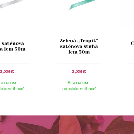
Zelená ,,Tropik"
á saténová
Č
saténová stuha
a 1cm 50m
1cm 50m
3,39€
3,39€
SKLADOM -
SKLADOM -
ielame ihneď
odosielame ihneď