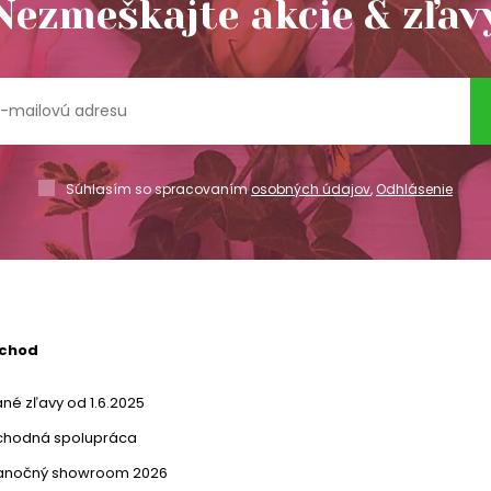
Nezmeškajte akcie & zľav
Súhlasím so spracovaním
osobných údajov
,
Odhlásenie
bchod
né zľavy od 1.6.2025
chodná spolupráca
ianočný showroom 2026