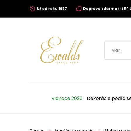
Už od roku 1997
Doprava zdarma
od 50 
Vianoce 2026
Dekorácie podľa s
Domov
Aranžérsky materiál
Stuhy a orga