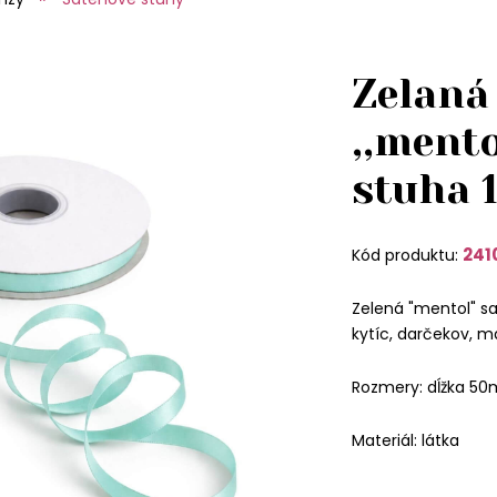
Zelaná
,,ment
stuha 
241
Kód produktu:
Zelená "mentol" s
kytíc, darčekov, ma
Rozmery: dĺžka 50m
Materiál: látka