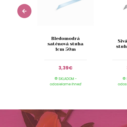
ténová
Bledomodrá
Siv
ásikmi 4
saténová stuha
stuh
10 m
1cm 50m
0€
3,39€
DOM -
SKLADOM -
e ihneď
odosielame ihneď
odos