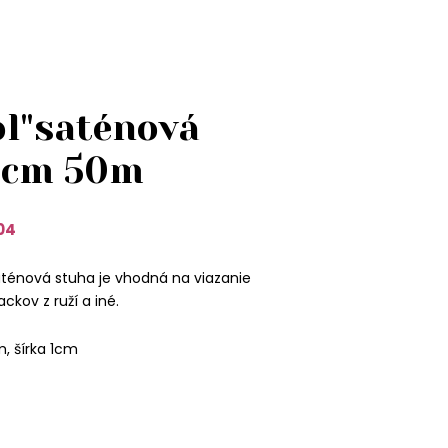
ol"saténová
1cm 50m
04
aténová stuha je vhodná na viazanie
ckov z ruží a iné.
, šírka 1cm