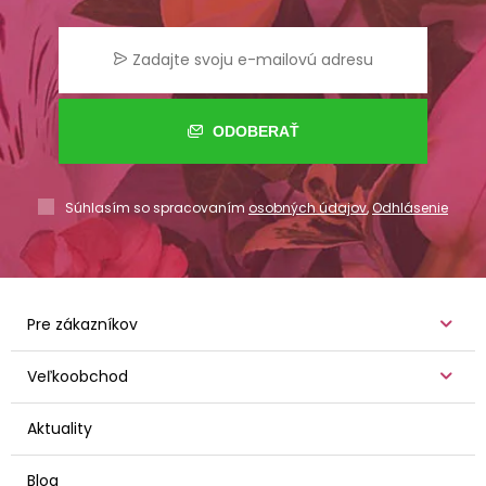
ODOBERAŤ
Súhlasím so spracovaním
osobných údajov
,
Odhlásenie
Pre zákazníkov
Veľkoobchod
Aktuality
Blog