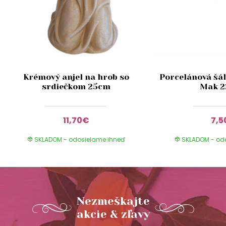
Krémový anjel na hrob so
Porcelánová šál
srdiečkom 25cm
Mak 
11,70€
7,5
SKLADOM - odosielame ihneď
SKLADOM - od
Nezmeškajte
akcie & zľavy