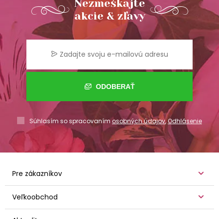
Nezmeškajte
akcie & zľavy
ODOBERAŤ
Súhlasím so spracovaním
osobných údajov
,
Odhlásenie
Pre zákazníkov
Veľkoobchod