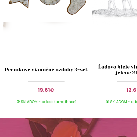
Ľadovo biele v
Perníkové vianočné ozdoby 3-set
jelene 2
19,61€
12,
SKLADOM - odosielame ihneď
SKLADOM - od