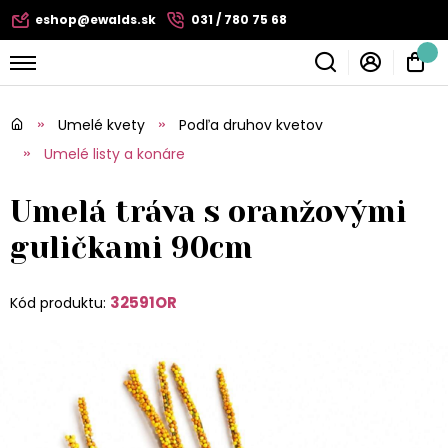
eshop@ewalds.sk
031 / 780 75 68
Umelé kvety
Podľa druhov kvetov
Umelé listy a konáre
Umelá tráva s oranžovými
guličkami 90cm
32591OR
Kód produktu: