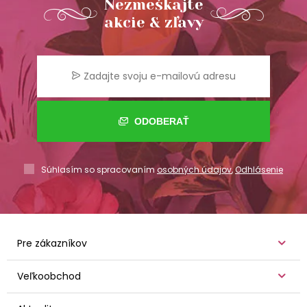
Nezmeškajte
akcie & zľavy
ODOBERAŤ
Súhlasím so spracovaním
osobných údajov
,
Odhlásenie
Pre zákazníkov
Veľkoobchod