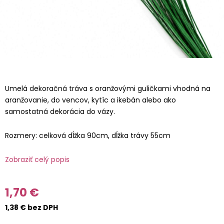
Umelá dekoračná tráva s oranžovými guličkami vhodná na
aranžovanie, do vencov, kytíc a ikebán alebo ako
samostatná dekorácia do vázy.
Rozmery: celková dĺžka 90cm, dĺžka trávy 55cm
Zobraziť celý popis
1,70 €
1,38 € bez DPH