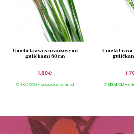
Umelá tráva s oranžovými
Umelá tráva 
guličkami 80cm
gulička
1,60€
1,7
SKLADOM - odosielame ihneď
SKLADOM - od