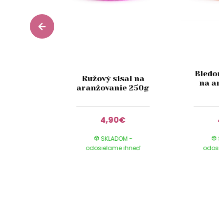
afia na
Bledo
Ružový sisal na
vanie
na a
aranžovanie 250g
cm
0€
4,90€
DOM -
SKLADOM -
e ihneď
odosielame ihneď
odos