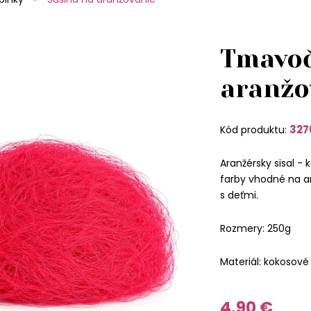
Tmavoč
aranžo
327
Kód produktu:
Aranžérsky sisal -
farby vhodné na ar
s deťmi.
Rozmery: 250g
Materiál: kokosové
4,90 €