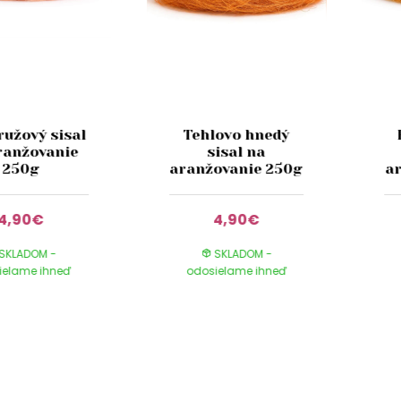
ružový sisal
Tehlovo hnedý
ranžovanie
sisal na
250g
aranžovanie 250g
a
4,90€
4,90€
SKLADOM -
SKLADOM -
ielame ihneď
odosielame ihneď