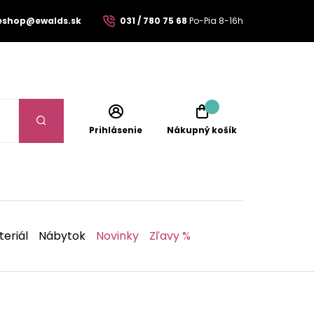
eshop@ewalds.sk
031 / 780 75 68
Po-Pia 8-16h
Prihlásenie
Nákupný košík
eriál
Nábytok
Novinky
Zľavy %