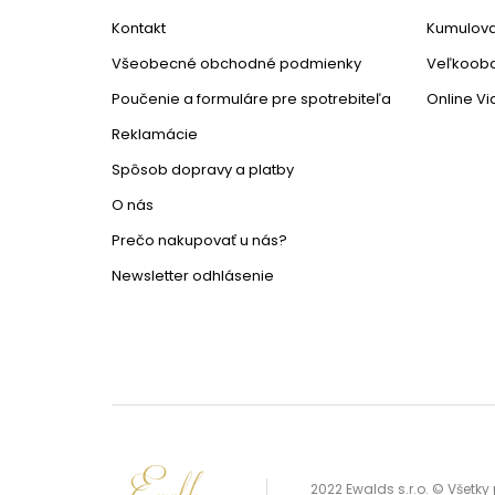
Kontakt
Kumulova
Všeobecné obchodné podmienky
Veľkoob
Poučenie a formuláre pre spotrebiteľa
Online V
Reklamácie
Spôsob dopravy a platby
O nás
Prečo nakupovať u nás?
Newsletter odhlásenie
2022 Ewalds s.r.o. © Všetk