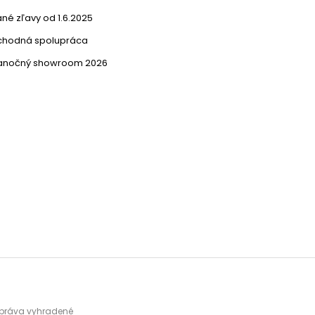
né zľavy od 1.6.2025
chodná spolupráca
ianočný showroom 2026
y práva vyhradené