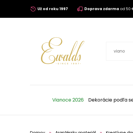
Už od roku 1997
Doprava zdarma
od 50 
Vianoce 2026
Dekorácie podľa s
Domov
Aranžérsky materiál
Kreatívne do