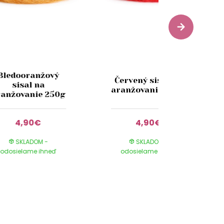
Bledooranžový
Červený sisal na
sisal na
aranžovanie 250g
ranžovanie 250g
4,90€
4,90€
SKLADOM -
SKLADOM -
odosielame ihneď
odosielame ihneď