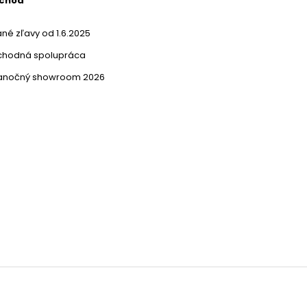
bchod
né zľavy od 1.6.2025
chodná spolupráca
ianočný showroom 2026