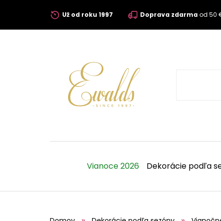
Už od roku 1997
Doprava zdarma
od 50 
Vianoce 2026
Dekorácie podľa s
Domov
Dekorácie podľa sezóny
Vianočn