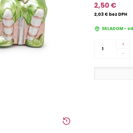
2,50 €
2,03 € bez DPH
SKLADOM - od
+
-